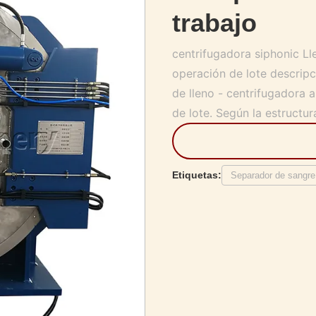
trabajo
centrifugadora siphonic Ll
operación de lote descripc
de lleno - centrifugadora 
de lote. Según la estructura
Etiquetas:
Separador de sangre