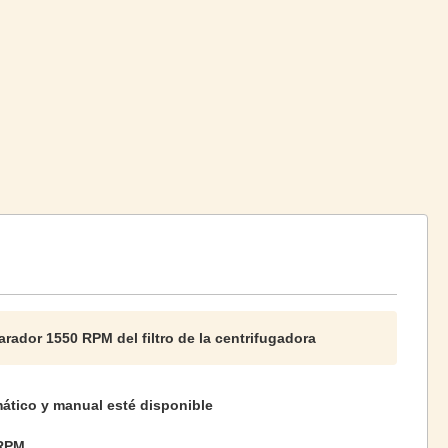
arador 1550 RPM del filtro de la centrifugadora
ático y manual esté disponible
RPM