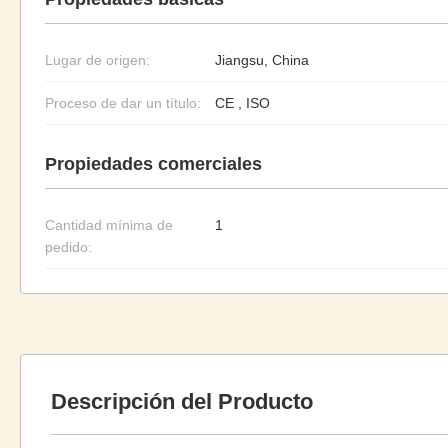
Lugar de origen:
Jiangsu, China
Proceso de dar un título:
CE , ISO
Propiedades comerciales
Cantidad mínima de
1
pedido:
Descripción del Producto