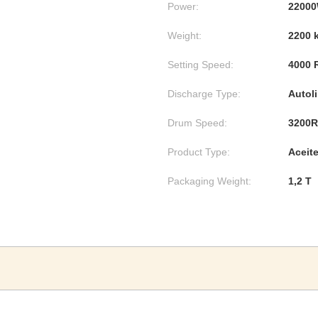
Power:
2200
Weight:
2200 
Setting Speed:
4000 
Discharge Type:
Autoli
Drum Speed:
3200R
Product Type:
Aceit
Packaging Weight:
1,2 T