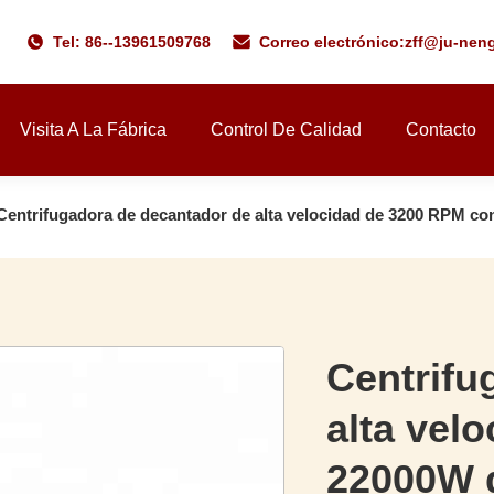
Tel: 86--13961509768
Correo electrónico:
zff@ju-nen
Visita A La Fábrica
Control De Calidad
Contacto
Centrifugadora de decantador de alta velocidad de 3200 RPM con
Centrifu
alta vel
22000W d