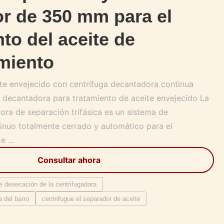
r de 350 mm para el
to del aceite de
miento
te envejecido con centrífuga decantadora continua
a decantadora para tratamiento de aceite envejecido La
ora de separación trifásica es un sistema de
inuo totalmente cerrado y automático para el
 ...
Consultar ahora
e desecación de la centrifugadora
a del barro
centrifugue el separador de aceite