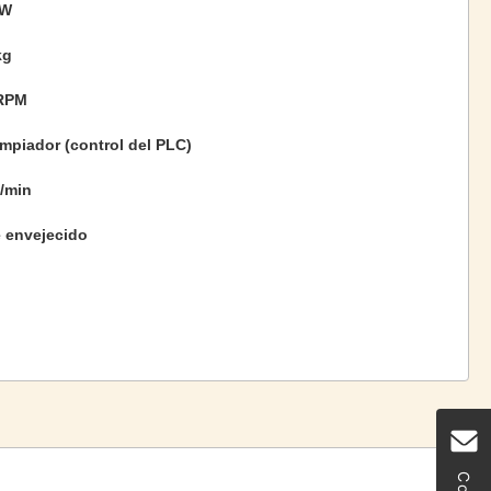
0W
kg
RPM
mpiador (control del PLC)
/min
e envejecido