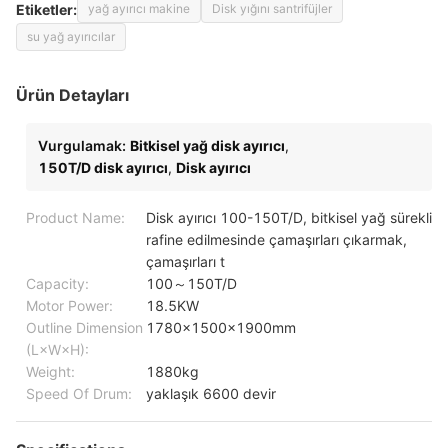
Etiketler:
yağ ayırıcı makine
Disk yığını santrifüjler
su yağ ayırıcılar
Ürün Detayları
Vurgulamak:
Bitkisel yağ disk ayırıcı
,
150T/D disk ayırıcı
,
Disk ayırıcı
Product Name:
Disk ayırıcı 100-150T/D, bitkisel yağ sürekli
rafine edilmesinde çamaşırları çıkarmak,
çamaşırları t
Capacity:
100～150T/D
Motor Power:
18.5KW
Outline Dimension
1780x1500x1900mm
(L×W×H):
Weight:
1880kg
Speed Of Drum:
yaklaşık 6600 devir