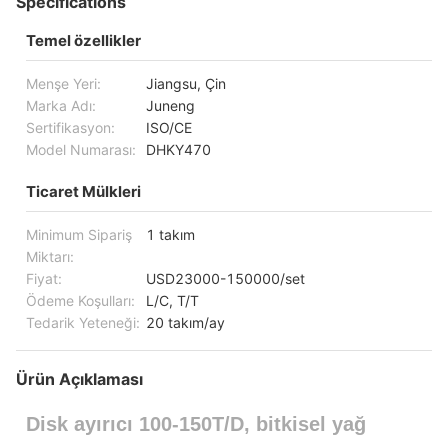
Specifications
Temel özellikler
Menşe Yeri:
Jiangsu, Çin
Marka Adı:
Juneng
Sertifikasyon:
ISO/CE
Model Numarası:
DHKY470
Ticaret Mülkleri
Minimum Sipariş
1 takım
Miktarı:
Fiyat:
USD23000-150000/set
Ödeme Koşulları:
L/C, T/T
Tedarik Yeteneği:
20 takım/ay
Ürün Açıklaması
Disk ayırıcı 100-150T/D, bitkisel yağ