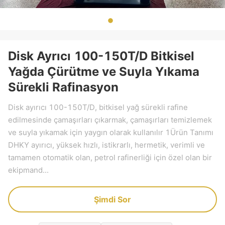
Disk Ayrıcı 100-150T/D Bitkisel
Yağda Çürütme ve Suyla Yıkama
Sürekli Rafinasyon
Disk ayırıcı 100-150T/D, bitkisel yağ sürekli rafine
edilmesinde çamaşırları çıkarmak, çamaşırları temizlemek
ve suyla yıkamak için yaygın olarak kullanılır 1Ürün Tanımı
DHKY ayırıcı, yüksek hızlı, istikrarlı, hermetik, verimli ve
tamamen otomatik olan, petrol rafinerliği için özel olan bir
ekipmand...
Şimdi Sor