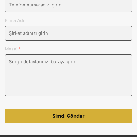
Firma Adı
Mesaj
*
Şimdi Gönder