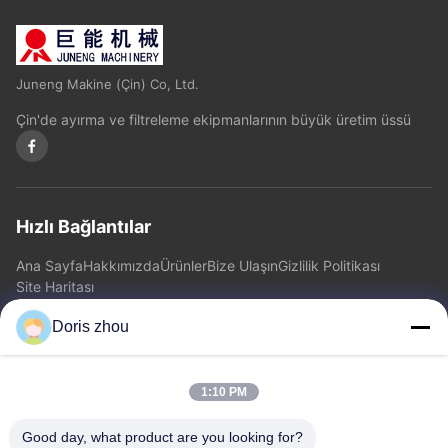
Juneng Makine (Çin) Co, Ltd.
Çin'de ayırma ve filtreleme ekipmanlarının büyük üretim üssü
Hızlı Bağlantılar
Ana Sayfa
Hakkımızda
Ürünler
Bize Ulaşın
Gizlilik Politikası
Site Haritası
Doris zhou
Bize Ulaşın
1:10 PM
Adres: Chaoyang Road, Zhotie kasaba, şehir Yixing Jiangsu
Province.China
Good day, what product are you looking for?