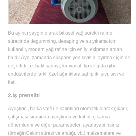
Bu ayırıcı yaygın olarak bitkisel yağ sürekli rafine
sürecinde degumming, desaping ve su yıkama için
kullanılır, modern yağ rafine için en iyi ekipmanlardan
biridir.Aynı zamanda süspansiyon sıvısını ayırmak için de
geçerlidir..e. hafif sanayi, kimyasal, tıp ve gıda gibi
endüstrilerde farklı özel ağırlıklara sahip iki sıvı, sıvı ve
katı.
2.İş prensibi
Ayrıştırıcı, halka valfi ile kalıntıları otomatik olarak çıkarır,
çalışması sırasında ayrıştırma ve kalıntı çıkarma
dönemlerini ve diğer parametreleri ayarlayabilirsiniz
(örneğinÇekim süresi ve aralığı, vb.) malzemelere ve