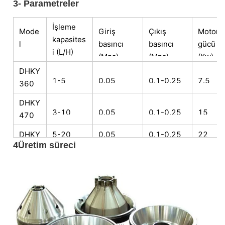
3- Parametreler
İşleme
Mode
Giriş
Çıkış
Motor
kapasites
l
basıncı
basıncı
gücü
i (L/H)
(Mpa)
(Mpa)
(Kw)
DHKY
1-5
0.05
0.1-0.25
7.5
360
DHKY
3-10
0.05
0.1-0.25
15
470
DHKY
5-20
0.05
0.1-0.25
22
4Üretim süreci
550