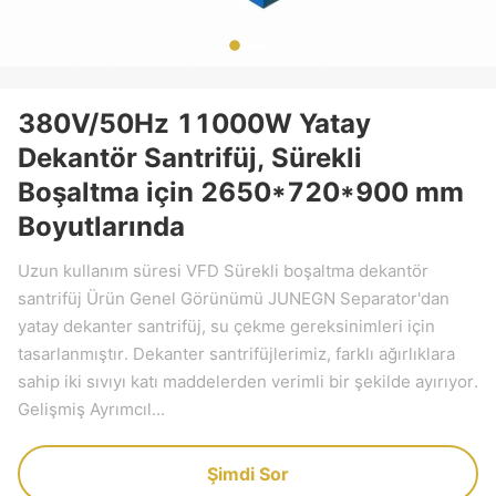
380V/50Hz 11000W Yatay
Dekantör Santrifüj, Sürekli
Boşaltma için 2650*720*900 mm
Boyutlarında
Uzun kullanım süresi VFD Sürekli boşaltma dekantör
santrifüj Ürün Genel Görünümü JUNEGN Separator'dan
yatay dekanter santrifüj, su çekme gereksinimleri için
tasarlanmıştır. Dekanter santrifüjlerimiz, farklı ağırlıklara
sahip iki sıvıyı katı maddelerden verimli bir şekilde ayırıyor.
Gelişmiş Ayrımcıl...
Şimdi Sor