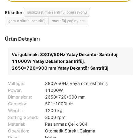
Etiketler:
susuzlaştırma santrifüj operasyonu
çamur sürahi santrifüj
santrifüj yağ ayırıcı
Ürün Detayları
Vurgulamak:
380V/50Hz Yatay Dekantör Santrifüj
,
11000W Yatay Dekantör Santrifüj
,
2650*720*900 mm Yatay Dekantör Santrifüj
Voltage:
380V/50HZ veya özelleştirilmiş
Power:
11000W
Dimensions:
2650*720*900 mm
Capacity:
501-1000L/H
Weight:
1200 kg
Setting Speed:
3000 rpm
Material:
Paslanmaz Çelik 304
Operation:
Otomatik Sürekli Çalışma
Drive:
Motor