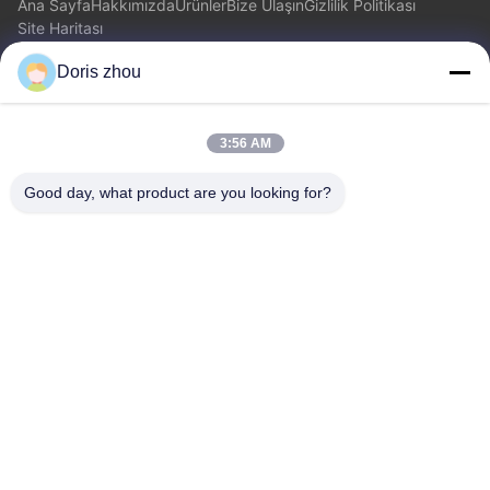
Ana Sayfa
Hakkımızda
Ürünler
Bize Ulaşın
Gizlilik Politikası
Site Haritası
Doris zhou
Bize Ulaşın
3:56 AM
Adres: Chaoyang Road, Zhotie kasaba, şehir Yixing Jiangsu
Province.China
Good day, what product are you looking for?
E-posta:
zff@ju-neng.cn
tele: 86--13961509768
Şimdi Sor
Daha fazla bilgi için lütfen bize bir talep göndermekten
çekinmeyin.
Şimdi Sor