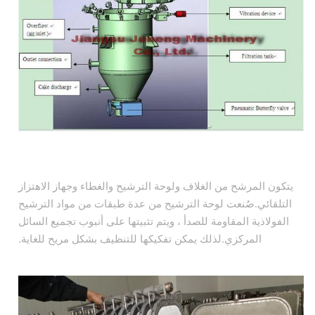
يتكون المرشح من الغلاف ولوحة الترشيح والغطاء وجهاز الاهتزاز
التلقائي.صُنعت لوحة الترشيح من عدة طبقات من مواد الترشيح
الفولاذية المقاومة للصدأ ، ويتم تثبيتها على أنبوب تجميع السائل
المركزي.لذلك يمكن تفكيكها للتنظيف بشكل مريح للغاية.