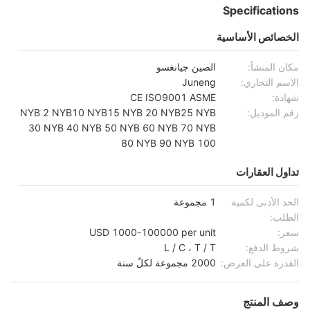
Specifications
الخصائص الأساسية
مكان المنشأ:
الصين جيانغسو
الاسم التجاري:
Juneng
شهادة:
CE ISO9001 ASME
رقم الموديل:
NYB 2 NYB10 NYB15 NYB 20 NYB25 NYB
30 NYB 40 NYB 50 NYB 60 NYB 70 NYB
80 NYB 90 NYB 100
تداول العقارات
الحد الأدنى لكمية
1 مجموعة
الطلب:
سعر:
USD 1000-100000 per unit
شروط الدفع:
L / C ، T / T
القدرة على العرض:
2000 مجموعة لكلّ سنة
وصف المنتج