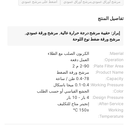
مرشح أوراق عمودي,مرشح أوراق عمودي
اضغط على مرشح عمودي
تفاصيل المنتج
إبراز:
حقيبة مرشح درجة حرارة عالية
,
مرشح ورقة عمودي
,
مرشح ورقة ضغط نوع اللوحة
Maerial:
الكربون الصلب مع الطلاء
Operation:
العمل دفعة
Plate Filter Area:
2-90 م 2
Product Name:
مرشح ورقة الضغط
Capacity:
0.4-78 طن / ساعة
Working Pressure:
0.1-0.4 ميجا باسكال
Color:
الجشع القياسي أو حسب الطلب
Design Pressure:
4 بار - 10 بار
After-Service:
إنجينر متاح للتكليف
≤150 ℃
Working
Temperature: