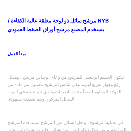
NYB مرشح سائل ذو لوحة مغلقة عالية الكفاءة /
يستخدم المصنع مرشح أوراق الضغط العمودي
مبدأ العمل
يتكون الجسم الرئيسي للمرشح من وعاء ، وشاش مرشح ، وهيكل
رفع وجهاز تفريغ أوتوماتيكي.شاش الترشيح مصنوع من مادة من
الفولاذ المقاوم للصدأ متعدد الطبقات والذي يتم تثبيته في أنبوب
السائل المركزي ويتم تنظيفه بسهولة.
في عملية الترشيح ، يدخل السائل غير المرشح بمساعدة المرشح
إلى الجسم من خلال نظام النقل.بعد تشكيل قالب ترشيح ثابت على