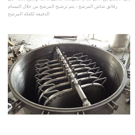
رقائق شاش المرشح ، يتم ترشيح المرشح من خلال المسام
الدقيقة لكعكة المرشح