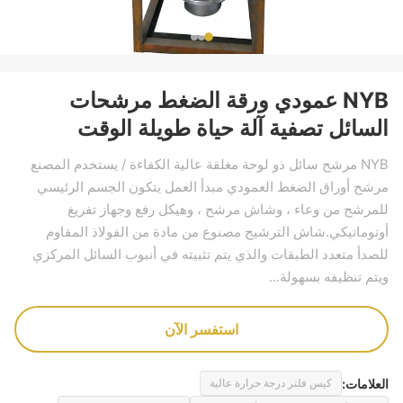
NYB عمودي ورقة الضغط مرشحات
السائل تصفية آلة حياة طويلة الوقت
NYB مرشح سائل ذو لوحة مغلقة عالية الكفاءة / يستخدم المصنع
مرشح أوراق الضغط العمودي مبدأ العمل يتكون الجسم الرئيسي
للمرشح من وعاء ، وشاش مرشح ، وهيكل رفع وجهاز تفريغ
أوتوماتيكي.شاش الترشيح مصنوع من مادة من الفولاذ المقاوم
للصدأ متعدد الطبقات والذي يتم تثبيته في أنبوب السائل المركزي
ويتم تنظيفه بسهولة...
استفسر الآن
العلامات:
كيس فلتر درجة حرارة عالية