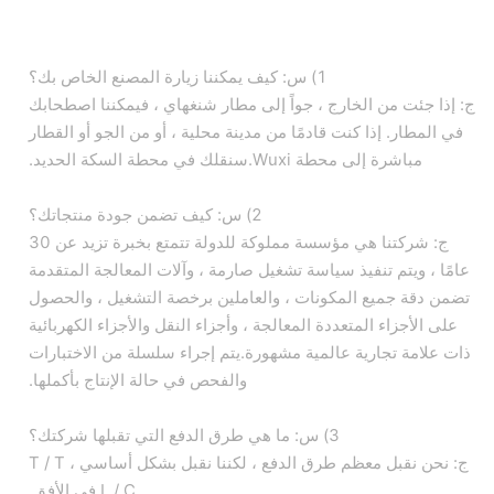
1) س: كيف يمكننا زيارة المصنع الخاص بك؟
ج: إذا جئت من الخارج ، جواً إلى مطار شنغهاي ، فيمكننا اصطحابك
في المطار. إذا كنت قادمًا من مدينة محلية ، أو من الجو أو القطار
مباشرة إلى محطة Wuxi.سنقلك في محطة السكة الحديد.
2) س: كيف تضمن جودة منتجاتك؟
ج: شركتنا هي مؤسسة مملوكة للدولة تتمتع بخبرة تزيد عن 30
عامًا ، ويتم تنفيذ سياسة تشغيل صارمة ، وآلات المعالجة المتقدمة
تضمن دقة جميع المكونات ، والعاملين برخصة التشغيل ، والحصول
على الأجزاء المتعددة المعالجة ، وأجزاء النقل والأجزاء الكهربائية
ذات علامة تجارية عالمية مشهورة.يتم إجراء سلسلة من الاختبارات
والفحص في حالة الإنتاج بأكملها.
3) س: ما هي طرق الدفع التي تقبلها شركتك؟
ج: نحن نقبل معظم طرق الدفع ، لكننا نقبل بشكل أساسي T / T ،
L / C في الأفق.