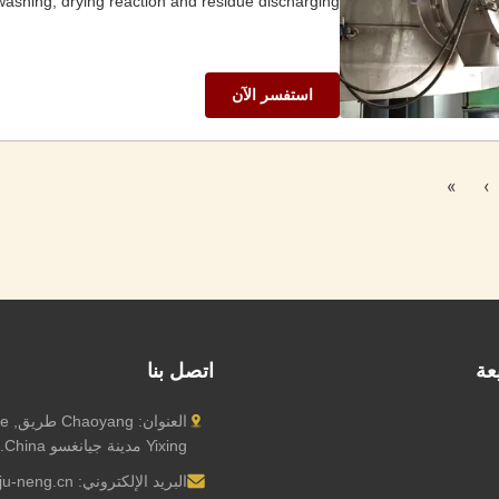
, washing, drying reaction and residue discharging ...
استفسر الآن
»
›
عة
اتصل بنا
Yixing مدينة جيانغسو Province.China
البريد الإلكتروني:
ju-neng.cn