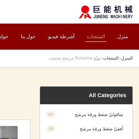
منزل
المنتجات
أشرطة فيديو
حول بنا
جولة
المنزل
المنتجات
يهيّج Nutsche مرشح مجفف
>
>
All Categories
شاقوليّ ضغط ورقة مرشح
83
أفقيّ ضغط ورقة مرشح
39