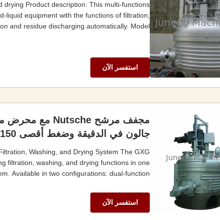
d drying Product description: This multi-functions
d-liquid equipment with the functions of filtration,
on and residue discharging automatically. Model ...
استفسر الآن
جالون في الدقيقة وضغط أقصى 150 رطل لكل بوصة مربعة
n Filtration, Washing, and Drying System The GXG
g filtration, washing, and drying functions in one
. Available in two configurations: dual-function ...
استفسر الآن