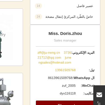
عصير فاصل
14
خاصّ بالطّرد المركزيّ إنتقال مضخة
24
Miss. Doris.zhou
Sales manager
البريد الإلكتروني:
zff@ju-neng.cn 3736
21712@qq.com june
ngsales@hotmail.com
تيل:
13961509768
ال WhatsApp:
8613961509768
zuf_2005
WeChat:
سكايب:
dyx116118