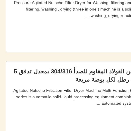
Pressure Agitated Nutsche Filter Dryer for Washing, filtering an
filtering, washing , drying (three in one ) machine is a soli
washing, drying reacti
مجفف مرشح Nutsche مع محرض من الفولاذ المقاوم للصدأ 304/316 بمعدل تدفق 5
Agitated Nutsche Filtration Filter Dryer Machine Multi-Functio
series is a versatile solid-liquid processing equipment combinin
automated system