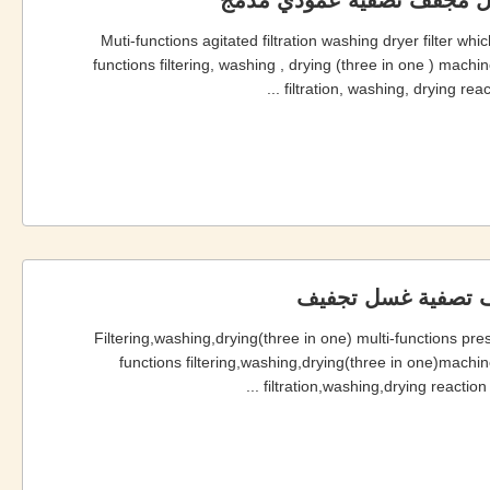
غسل مجفف تصفية عمودي مدمج
Muti-functions agitated filtration washing dryer filter w
functions filtering, washing , drying (three in one ) machin
filtration, washing, drying reac
ف تصفية غسل تجفيف
Filtering,washing,drying(three in one) multi-functions pre
functions filtering,washing,drying(three in one)machine
filtration,washing,drying reaction 