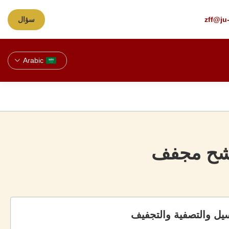
zff@ju
سؤال
Arabic