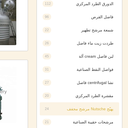
الدورق الطرد المركزي
112
فاصل القرص
96
شمعة مرشح تطهير
22
طردت زيت ماء فاصل
26
لبن فاصل cream آلة
45
فواصل النفط الصناعية
31
نشا centrifugal فاصل
27
مقشرة الطرد المركزي
20
يهيّج Nutsche مرشح مجفف
24
مرشحات حقيبة الصناعية
21