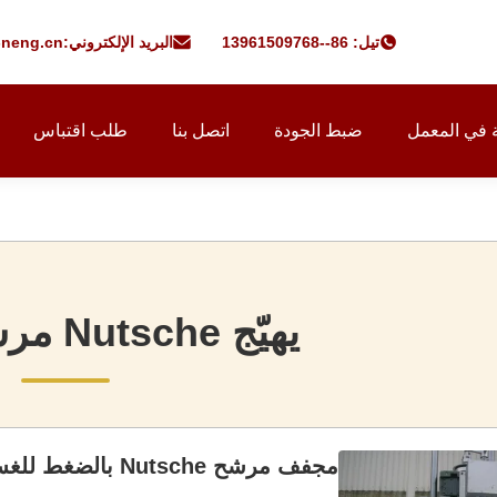
تيل: 86--13961509768
البريد الإلكتروني:
-neng.cn
 في المعمل
ضبط الجودة
اتصل بنا
طلب اقتباس
يهيّج Nutsche مرشح مجفف
مجفف مرشح Nutsche بالضغط للغسيل والتصفية والتجفيف