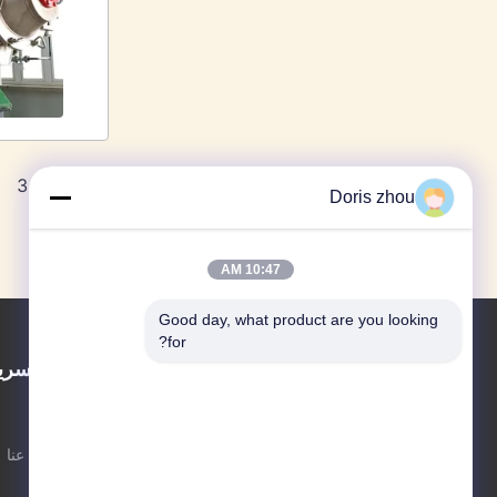
3
2
1
Doris zhou
10:47 AM
Good day, what product are you looking 
for?
روابط سري
المنزل
معلومات عنا
Juneng الماكينات (الصين) المحدودة
قاعدة الإنتاج الكبيرة لمعدات الفصل والترشيح
المنتجات