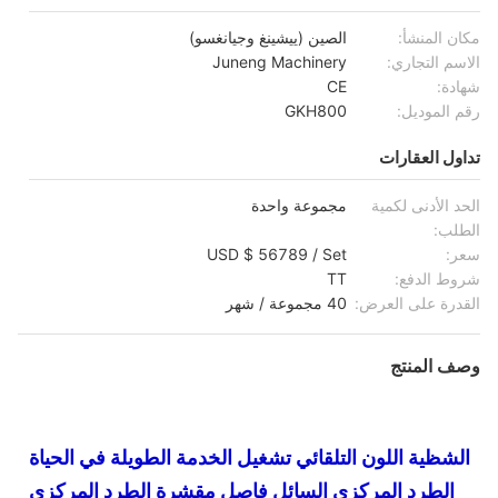
مكان المنشأ:
الصين (ييشينغ وجيانغسو)
الاسم التجاري:
Juneng Machinery
شهادة:
CE
رقم الموديل:
GKH800
تداول العقارات
الحد الأدنى لكمية
مجموعة واحدة
الطلب:
سعر:
USD $ 56789 / Set
شروط الدفع:
TT
القدرة على العرض:
40 مجموعة / شهر
وصف المنتج
الشظية اللون التلقائي تشغيل الخدمة الطويلة في الحياة
الطرد المركزي السائل فاصل مقشرة الطرد المركزي