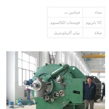
نشاء
فيتامين ب
VC ناتريوم
فوسفات الكالسيوم
صلاة
بولي أكريلونيتريل