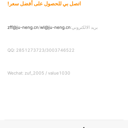
اتصل بي للحصول على أفضل سعر!
بريد الالكتروني:
wl@ju-neng.cn
/
zff@ju-neng.cn
QQ: 2851273723/3003746522
Wechat: zuf_2005 / value1030