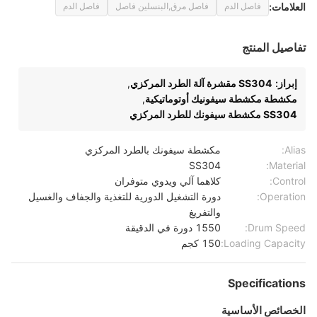
العلامات:
فاصل الدم
فاصل مرق,البنسلين فاصل
فاصل الدم
تفاصيل المنتج
إبراز:
SS304 مقشرة آلة الطرد المركزي
,
مكشطة مكشطة سيفونيك أوتوماتيكية
,
SS304 مكشطة سيفونك للطرد المركزي
Alias:
مكشطة سيفونك بالطرد المركزي
SS304
Material:
Control:
كلاهما آلي ويدوي متوفران
Operation:
دورة التشغيل الدورية للتغذية والجفاف والغسيل
والتفريغ
Drum Speed:
1550 دورة في الدقيقة
Loading Capacity:
150 كجم
Specifications
الخصائص الأساسية