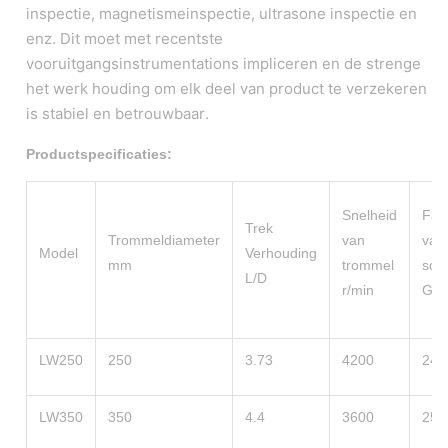
inspectie, magnetismeinspectie, ultrasone inspectie en
enz. Dit moet met recentste
vooruitgangsinstrumentations impliceren en de strenge
het werk houding om elk deel van product te verzekeren
is stabiel en betrouwbaar.
Productspecificaties:
Snelheid
Fac
Trek
Trommeldiameter
van
van
Model
Verhouding
mm
trommel
sch
L/D
r/min
G
LW250
250
3.73
4200
246
LW350
350
4.4
3600
254