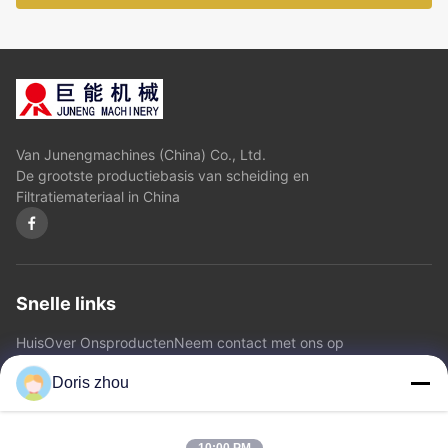
Van Junengmachines (China) Co., Ltd.
De grootste productiebasis van scheiding en
Filtratiemateriaal in China
Snelle links
Huis
Over Ons
producten
Neem contact met ons op
Privacybeleid
Sitemap
Doris zhou
Neem contact met ons op