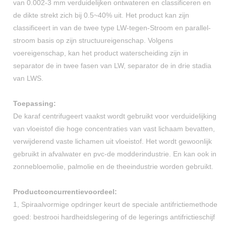
van 0.002-3 mm verduidelijken ontwateren en classificeren en
de dikte strekt zich bij 0.5~40% uit. Het product kan zijn
classificeert in van de twee type LW-tegen-Stroom en parallel-
stroom basis op zijn structuureigenschap. Volgens
voereigenschap, kan het product waterscheiding zijn in
separator de in twee fasen van LW, separator de in drie stadia
van LWS.
Toepassing:
De karaf centrifugeert vaakst wordt gebruikt voor verduidelijking
van vloeistof die hoge concentraties van vast lichaam bevatten,
verwijderend vaste lichamen uit vloeistof. Het wordt gewoonlijk
gebruikt in afvalwater en pvc-de modderindustrie. En kan ook in
zonnebloemolie, palmolie en de theeindustrie worden gebruikt.
Productconcurrentievoordeel:
1, Spiraalvormige opdringer keurt de speciale antifrictiemethode
goed: bestrooi hardheidslegering of de legerings antifrictieschijf