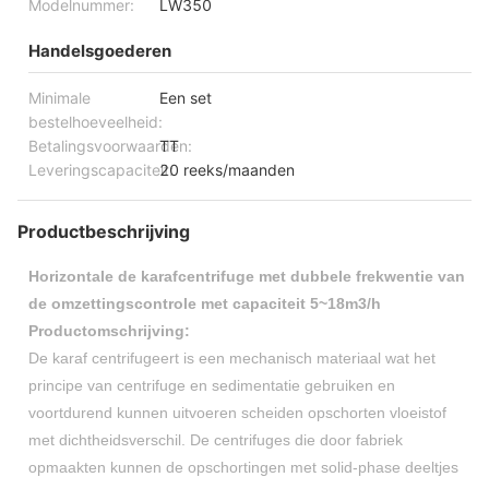
Modelnummer:
LW350
Handelsgoederen
Minimale
Een set
bestelhoeveelheid:
Betalingsvoorwaarden:
TT
Leveringscapaciteit:
20 reeks/maanden
Productbeschrijving
Horizontale de karafcentrifuge met dubbele frekwentie van
de omzettingscontrole met capaciteit 5~18m3/h
Productomschrijving:
De karaf centrifugeert is een mechanisch materiaal wat het
principe van centrifuge en sedimentatie gebruiken en
voortdurend kunnen uitvoeren scheiden opschorten vloeistof
met dichtheidsverschil. De centrifuges die door fabriek
opmaakten kunnen de opschortingen met solid-phase deeltjes