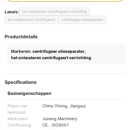
Labels:
het ontwateren centrifugeert verrichting
de modderkaraf centrifugeert
centrifugeer olieseparator
Productdetails
Markeren:
centrifugeer olieseparator
,
het ontwateren centrifugeert verrichting
Specifications
Basiseigenschappen
Plaats van
China (Yixing, Jiangsu)
herkomst:
Merknaam:
Juneng Machinery
Certificering:
CE、ISO9001