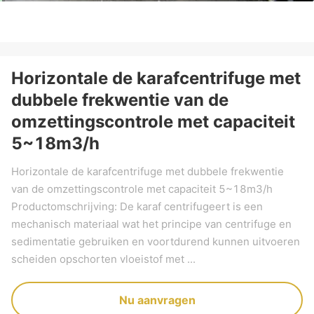
Horizontale de karafcentrifuge met
dubbele frekwentie van de
omzettingscontrole met capaciteit
5~18m3/h
Horizontale de karafcentrifuge met dubbele frekwentie
van de omzettingscontrole met capaciteit 5~18m3/h
Productomschrijving: De karaf centrifugeert is een
mechanisch materiaal wat het principe van centrifuge en
sedimentatie gebruiken en voortdurend kunnen uitvoeren
scheiden opschorten vloeistof met ...
Nu aanvragen