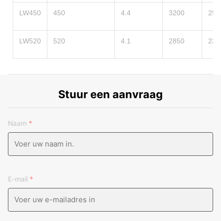
LW450
450
4.4
3200
258
LW520
520
4.1
2850
236
Stuur een aanvraag
Naam
*
E-mail
*