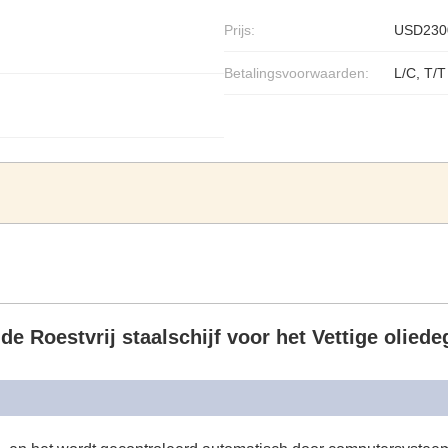
Prijs:
USD2300
Betalingsvoorwaarden:
L/C, T/T
 de Roestvrij staalschijf voor het Vettige olie