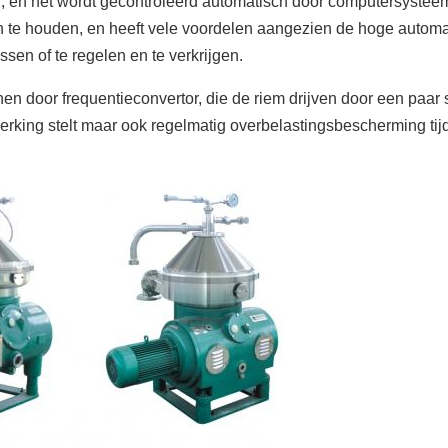
, en het wordt gecontroleerd automatisch door computersysteem
n te houden, en heeft vele voordelen aangezien de hoge automati
sen of te regelen en te verkrijgen.
 door frequentieconvertor, die de riem drijven door een paar s
werking stelt maar ook regelmatig overbelastingsbescherming tijd