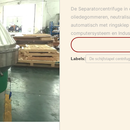
De Separatorcentrifuge in d
oliedegommeren, neutralis
automatisch met ringsklep
computersysteem en Industr
Labels:
De schijfstapel centrifug