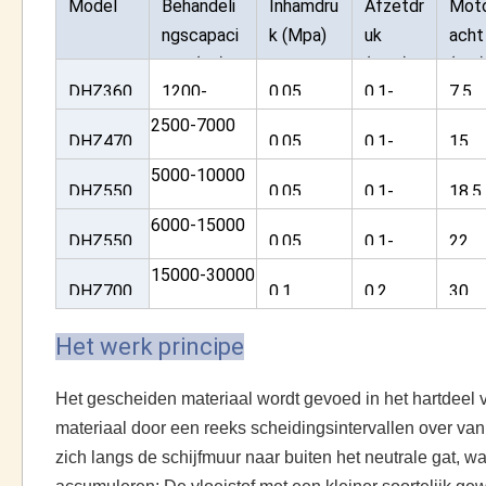
Model
Behandeli
Inhamdru
Afzetdr
Mot
ngscapaci
k (Mpa)
uk
acht
teit (l/u)
(Mpa)
(KW)
DHZ360
1200-
0,05
0.1-
7.5
2500
0.25
2500-7000
DHZ470
0,05
0.1-
15
0.25
5000-10000
DHZ550
0,05
0.1-
18.5
A
0.25
6000-15000
DHZ550
0,05
0.1-
22
E
0.25
15000-30000
DHZ700
0,1
0,2
30
Het werk principe
Het gescheiden materiaal wordt gevoed in het hartdeel 
materiaal door een reeks scheidingsintervallen over van 
zich langs de schijfmuur naar buiten het neutrale gat, 