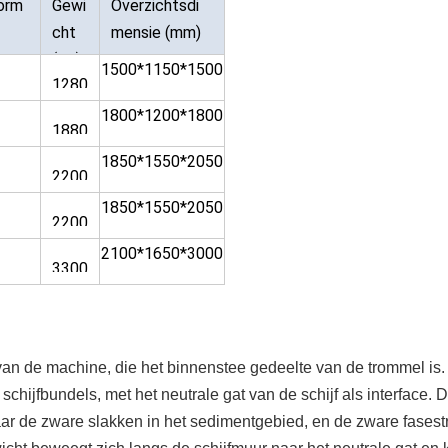
orm
Gewi
Overzichtsdi
cht
mensie (mm)
(Kg)
1500*1150*1500
1280
1800*1200*1800
1880
1850*1550*2050
2200
1850*1550*2050
2200
2100*1650*3000
3300
van de machine, die het binnenstee gedeelte van de trommel is.
schijfbundels, met het neutrale gat van de schijf als interface. 
waar de zware slakken in het sedimentgebied, en de zware fases