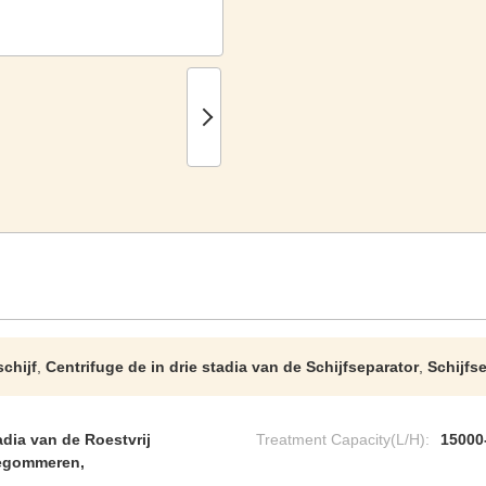
schijf
,
Centrifuge de in drie stadia van de Schijfseparator
,
Schijfs
adia van de Roestvrij
Treatment Capacity(L/H):
15000
edegommeren,