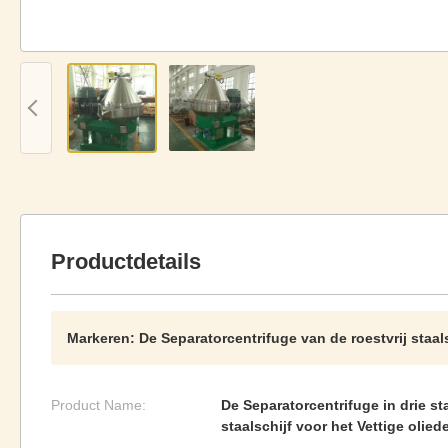
Productdetails
Markeren:
De Separatorcentrifuge van de roestvrij staal
Product Name:
De Separatorcentrifuge in drie st
staalschijf voor het Vettige oli