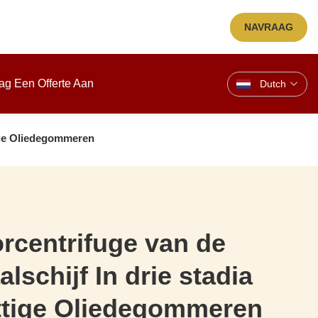
NAVRAAG
ag Een Offerte Aan
Dutch
ttige Oliedegommeren
rcentrifuge van de
alschijf In drie stadia
ttige Oliedegommeren