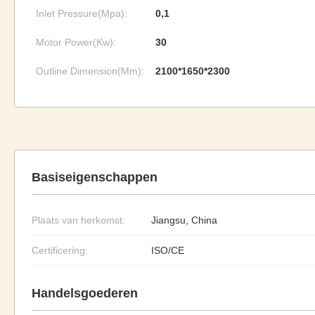
Inlet Pressure(Mpa):
0,1
Motor Power(Kw):
30
Outline Dimension(Mm):
2100*1650*2300
Basiseigenschappen
Plaats van herkomst:
Jiangsu, China
Certificering:
ISO/CE
Handelsgoederen