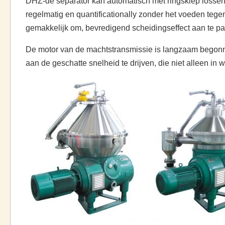
DHZ-de separator kan automatisch met ringsklep lossen
regelmatig en quantificationally zonder het voeden tege
gemakkelijk om, bevredigend scheidingseffect aan te pas
De motor van de machtstransmissie is langzaam begonnen
aan de geschatte snelheid te drijven, die niet alleen in 