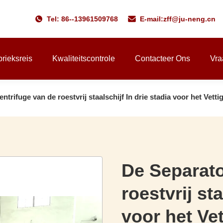
Tel: 86--13961509768
E-mail:
zff@ju-neng.cn
rieksreis
Kwaliteitscontrole
Contacteer Ons
Vra
ntrifuge van de roestvrij staalschijf In drie stadia voor het Ve
De Separato
roestvrij sta
voor het Ve