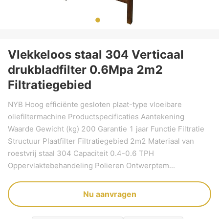
Vlekkeloos staal 304 Verticaal
drukbladfilter 0.6Mpa 2m2
Filtratiegebied
NYB Hoog efficiënte gesloten plaat-type vloeibare
oliefiltermachine Productspecificaties Aantekening
Waarde Gewicht (kg) 200 Garantie 1 jaar Functie Filtratie
Structuur Plaatfilter Filtratiegebied 2m2 Materiaal van
roestvrij staal 304 Capaciteit 0.4-0.6 TPH
Oppervlaktebehandeling Polieren Ontwerptem...
Nu aanvragen