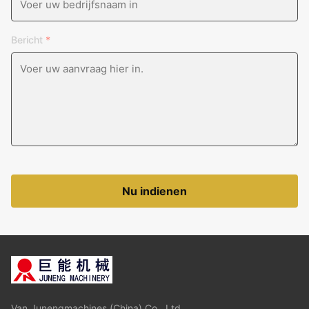
Bericht
*
Nu indienen
Van Junengmachines (China) Co., Ltd.