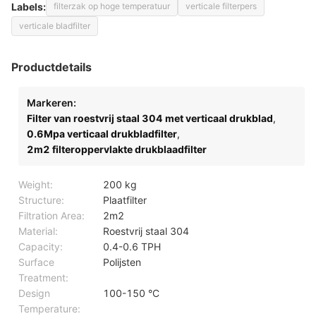
Labels:
filterzak op hoge temperatuur
verticale filterpers
verticale bladfilter
Productdetails
Markeren:
Filter van roestvrij staal 304 met verticaal drukblad
,
0.6Mpa verticaal drukbladfilter
,
2m2 filteroppervlakte drukblaadfilter
Weight:
200 kg
Structure:
Plaatfilter
Filtration Area:
2m2
Material:
Roestvrij staal 304
Capacity:
0.4-0.6 TPH
Surface
Polijsten
Treatment:
Design
100-150 °C
Temperature: