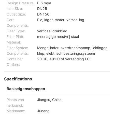
Design Pressure:
0,6 mpa
Inlet Size:
DN25
Outlet Size:
DN150
Core
Plc, lager, motor, versnelling
Components:
Filter Type:
verticaal drukblad
Filter Plate
meerlagige roestvrij staal
Material:
Filter System
Mengcilinder, overdrachtspomp, leidingen,
Components:
klep, elektrisch besturingssysteem
Container
20'GP, 40'HC of verzending LCL
Options:
Specifications
Basiseigenschappen
Plaats van
Jiangsu, China
herkomst:
Merknaam:
Juneng