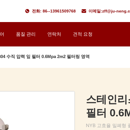
전화: 86--13961509768
이메일:
zff@ju-neng.
투어
품질 관리
연락처
견적 요청
4 수직 압력 잎 필터 0.6Mpa 2m2 필터링 영역
스테인리스
필터 0.6
NYB 고효율 밀폐형 