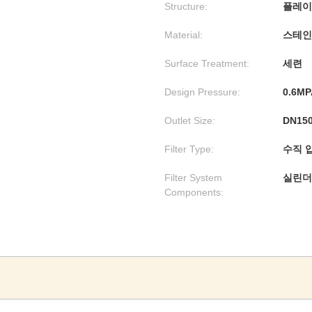
Structure:
플레이
Material:
스테인
Surface Treatment:
세련
Design Pressure:
0.6MP
Outlet Size:
DN15
Filter Type:
수직 
Filter System
실린더,
Components: