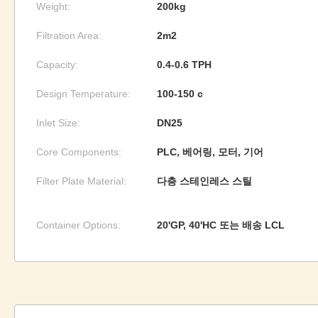
Weight:
200kg
Filtration Area:
2m2
Capacity:
0.4-0.6 TPH
Design Temperature:
100-150 c
Inlet Size:
DN25
Core Components:
PLC, 베어링, 모터, 기어
Filter Plate Material:
다층 스테인레스 스틸
Container Options:
20'GP, 40'HC 또는 배송 LCL