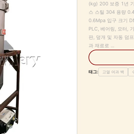
(kg) 200 보증 1
스 스틸 304 용량 0.
0.6Mpa 입구 크기 
PLC, 베어링, 모터,
판, 덮개 및 자동 덤
과 재료로 ...
태그:
고열 여과 백