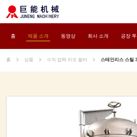
홈
제품 소개
동영상
회사 소개
공장 
홈
상품
수직 압력 리프 필터
스테인리스 스틸 30