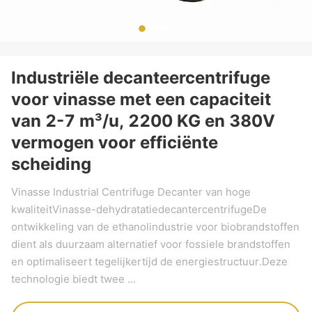
Industriële decanteercentrifuge
voor vinasse met een capaciteit
van 2-7 m³/u, 2200 KG en 380V
vermogen voor efficiënte
scheiding
Vinasse Industrial Centrifuge Decanter van hoge
kwaliteitVinasse-dehydratatiedecantercentrifugeDe
ontwikkeling van de ethanolindustrie voor biobrandstoffen
dient als duurzaam alternatief voor fossiele brandstoffen
en optimaliseert tegelijkertijd de energiestructuur.Deze
technologie biedt twee ...