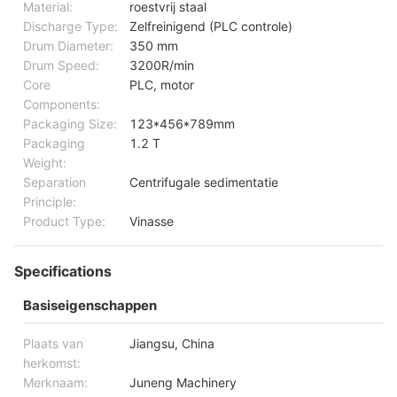
Material:
roestvrij staal
Discharge Type:
Zelfreinigend (PLC controle)
Drum Diameter:
350 mm
Drum Speed:
3200R/min
Core
PLC, motor
Components:
Packaging Size:
123*456*789mm
Packaging
1.2 T
Weight:
Separation
Centrifugale sedimentatie
Principle:
Product Type:
Vinasse
Specifications
Basiseigenschappen
Plaats van
Jiangsu, China
herkomst:
Merknaam:
Juneng Machinery