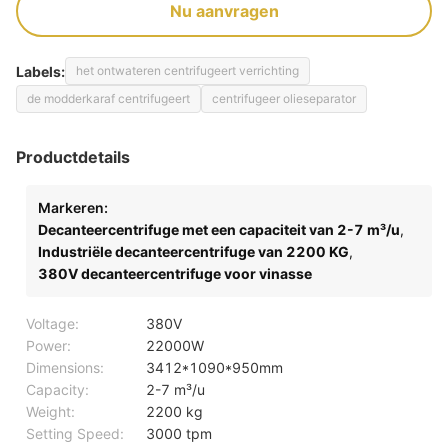
Nu aanvragen
Labels:
het ontwateren centrifugeert verrichting
de modderkaraf centrifugeert
centrifugeer olieseparator
Productdetails
Markeren:
Decanteercentrifuge met een capaciteit van 2-7 m³/u
,
Industriële decanteercentrifuge van 2200 KG
,
380V decanteercentrifuge voor vinasse
Voltage:
380V
Power:
22000W
Dimensions:
3412*1090*950mm
Capacity:
2-7 m³/u
Weight:
2200 kg
Setting Speed:
3000 tpm