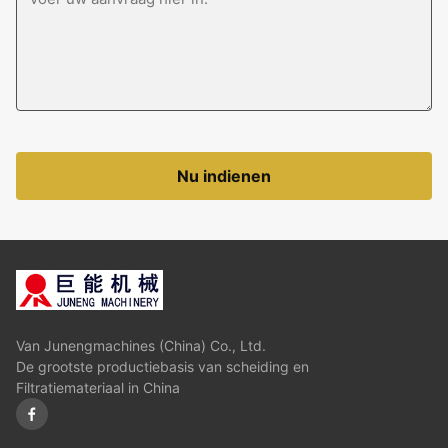
Nu indienen
Van Junengmachines (China) Co., Ltd.
De grootste productiebasis van scheiding en
Filtratiemateriaal in China