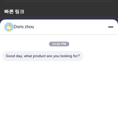
빠른 링크
홈
회사 소개
상품
문의하기
개인정보 보호 정책
사이트맵
Doris zhou
문의하기
12:02 PM
주소: 차오양 도로, Zhotie 도시, Yixing 시 장쑤 성
Good day, what product are you looking for?
Province.China
이메일:
zff@ju-neng.cn
전화: 86--13961509768
지금 문의
더 많은 정보를 얻기 위해 문의하면 됩니다.
지금 문의