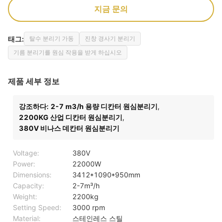
지금 문의
태그:
탈수 분리기 가동
진창 경사기 분리기
기름 분리기를 원심 작용을 받게 하십시오
제품 세부 정보
강조하다:
2-7 m3/h 용량 디칸터 원심분리기
,
2200KG 산업 디칸터 원심분리기
,
380V 비나스 데칸터 원심분리기
Voltage:
380V
Power:
22000W
Dimensions:
3412*1090*950mm
Capacity:
2-7m³/h
Weight:
2200kg
Setting Speed:
3000 rpm
Material:
스테인레스 스틸