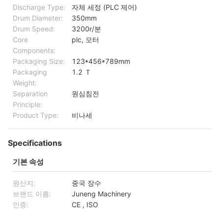
Discharge Type:
자체 세정 (PLC 제어)
Drum Diameter:
350mm
Drum Speed:
3200r/분
Core
plc, 모터
Components:
Packaging Size:
123*456*789mm
Packaging
1.2 Ｔ
Weight:
Separation
원심침전
Principle:
Product Type:
비나세
Specifications
기본 속성
원산지:
중국 장수
브랜드 이름:
Juneng Machinery
인증:
CE , ISO