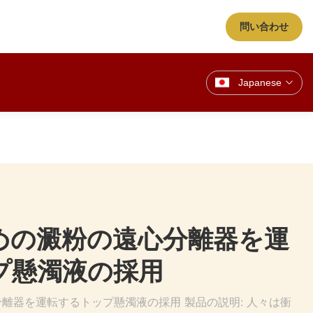
問い合わせ
Japanese
のための澱粉の遠心分離器を運
プ懸濁液の採用
心分離器を運転するトップ懸濁液の採用 製品の説明: 人々は衝