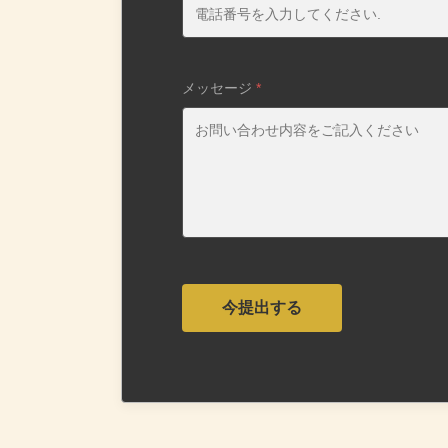
メッセージ
*
今提出する