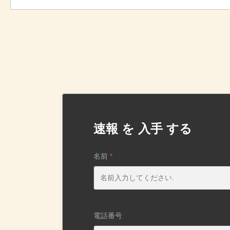
速報 を 入手 する
名前
*
電話番号