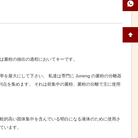
器は澱粉の抽出の過程においてキーです。
大にして下さい。 私達は専門に Juneng の澱粉の分離器
利点を集めます。 それは前集中の澱粉、澱粉の分離で主に使用
比較的高い固体集中を含んでいる明白になる液体のために使用さ
ています。