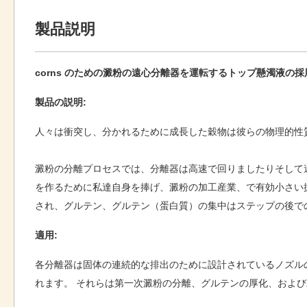
製品説明
corns のための澱粉の遠心分離器を運転するトップ懸濁液の採
製品の説明:
人々は衝突し、分かれるために成長した穀物は彼らの物理的性
澱粉の分離プロセスでは、分離器は高速で回りましたりそして遠心
を作るために私達自身を捧げ、澱粉の加工産業、で有効小さい
され、グルテン、グルテン（蛋白質）の集中はステップの後で
適用:
各分離器は固体の連続的な排出のために設計されているノズル
れます。 それらは第一次澱粉の分離、グルテンの厚化、およ