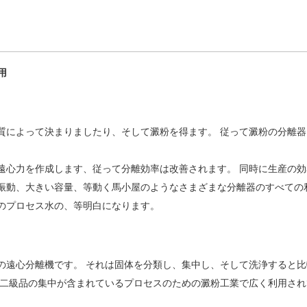
用
質によって決まりましたり、そして澱粉を得ます。 従って澱粉の分離
力を作成します、従って分離効率は改善されます。 同時に生産の効率を最
振動、大きい容量、等動く馬小屋のようなさまざまな分離器のすべての
のプロセス水の、等明白になります。
の遠心分離機です。 それは固体を分類し、集中し、そして洗浄すると
び二級品の集中が含まれているプロセスのための澱粉工業で広く利用され