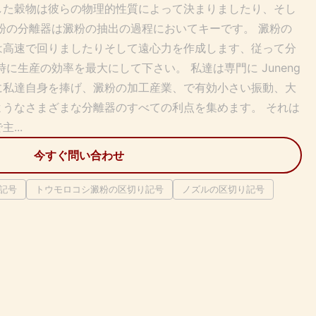
した穀物は彼らの物理的性質によって決まりましたり、そし
粉の分離器は澱粉の抽出の過程においてキーです。 澱粉の
は高速で回りましたりそして遠心力を作成します、従って分
に生産の効率を最大にして下さい。 私達は専門に Juneng
に私達自身を捧げ、澱粉の加工産業、で有効小さい振動、大
ようなさまざまな分離器のすべての利点を集めます。 それは
...
今すぐ問い合わせ
記号
トウモロコシ澱粉の区切り記号
ノズルの区切り記号