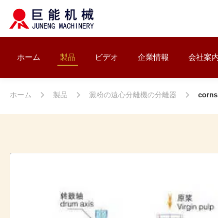
ホーム
製品
ビデオ
企業情報
会社案
ホーム
製品
澱粉の遠心分離機の分離器
cor