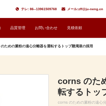
テレ: 86--13961509768
メール:
zff@ju-neng.cn
内
品質管理
お問い合わせ
見積依頼
ns のための澱粉の遠心分離器を運転するトップ懸濁液の採用
corns 
転するトッ
corns のための澱粉の遠