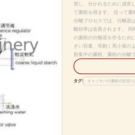
突し、分かれるために成長
て澱粉を得ます。 従って澱
分離プロセスでは、分離器
離効率は改善されます。 同時
の澱粉の分離器を作るため
きい容量、等動く馬小屋の
前集中の澱粉、澱粉の分離で主
タグ:
キャッサバの澱粉の区切り