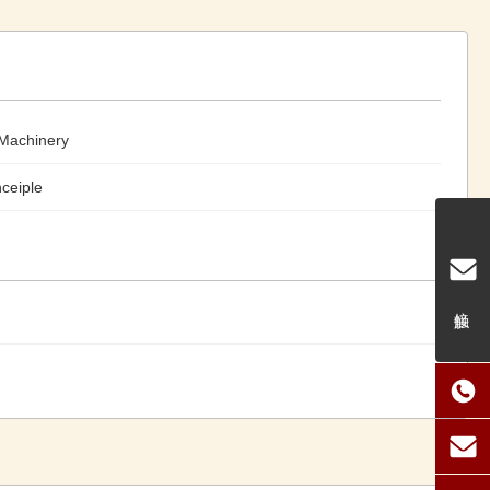
Machinery
ceiple
接触