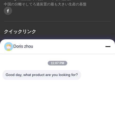
中国の分離そしてろ過装置の最も大きい生産の基盤
クイックリンク
ホーム
私たちについて
製品
お問い合わせ
プライバシーポリシー
Doris zhou
地図
11:07 PM
お問い合わせ
Good day, what product are you looking for?
住所: 朝陽の道、Zhotie の町、Yixing 都市江蘇 Province.China
メール:
zff@ju-neng.cn
テレ: 86--13961509768
今すぐ問い合わせ