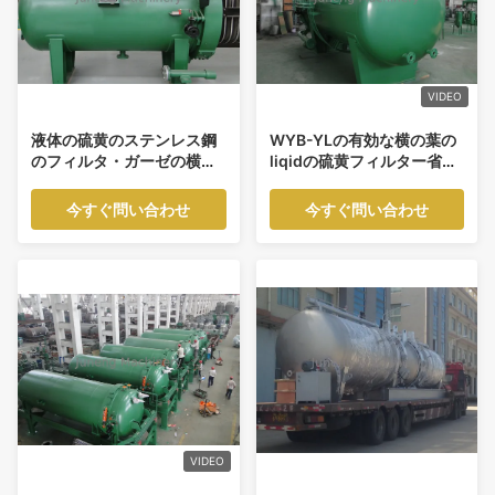
VIDEO
液体の硫黄のステンレス鋼
WYB-YLの有効な横の葉の
のフィルタ・ガーゼの横の
liqidの硫黄フィルター省エ
版フィルター
ネのsolid-liquid分離装置
今すぐ問い合わせ
今すぐ問い合わせ
VIDEO