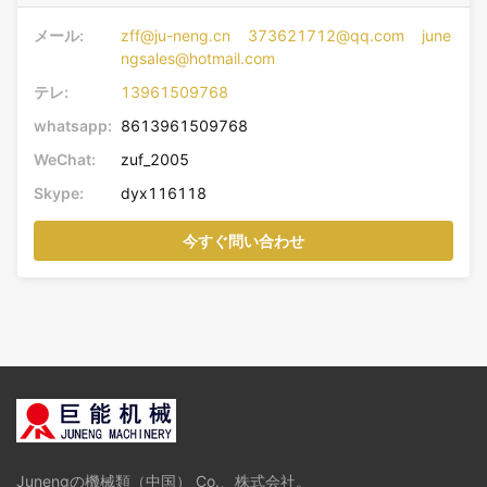
メール:
zff@ju-neng.cn 373621712@qq.com june
ngsales@hotmail.com
テレ:
13961509768
whatsapp:
8613961509768
WeChat:
zuf_2005
Skype:
dyx116118
今すぐ問い合わせ
Junengの機械類（中国） Co.、株式会社。