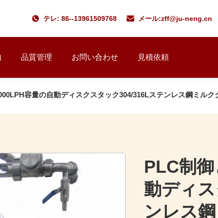
テレ: 86--13961509768
メール:
zff@ju-neng.cn
内
品質管理
お問い合わせ
見積依頼
-1000LPH容量の自動ディスクスタック304/316Lステンレス鋼ミ
PLC制御
動ディスク
ンレス鋼