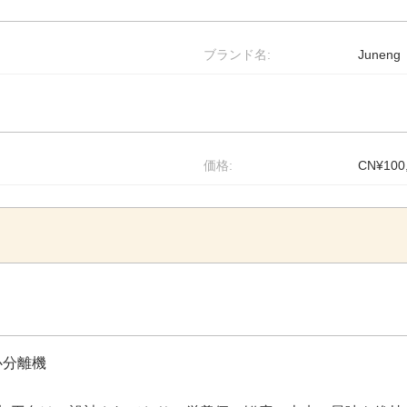
ブランド名:
Juneng
価格:
CN¥100,
心分離機