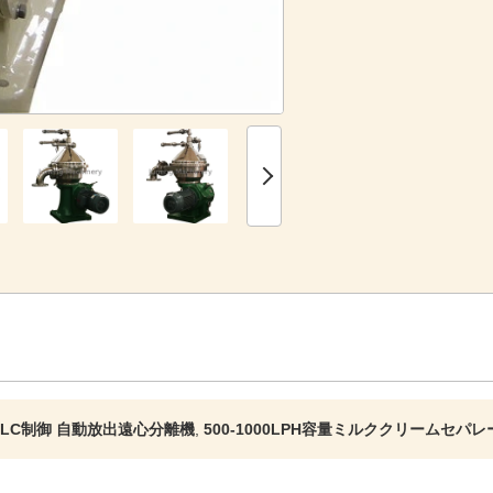
PLC制御 自動放出遠心分離機
,
500-1000LPH容量ミルククリームセパ