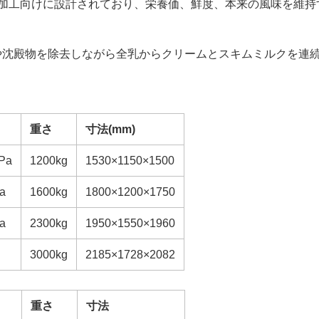
乳製品加工向けに設計されており、栄養価、鮮度、本来の風味を維
や沈殿物を除去しながら全乳からクリームとスキムミルクを連
重さ
寸法(mm)
Pa
1200kg
1530×1150×1500
a
1600kg
1800×1200×1750
a
2300kg
1950×1550×1960
3000kg
2185×1728×2082
重さ
寸法