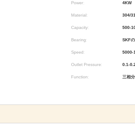
Power:
4KW
Material:
304/
Capacity:
500-1
Bearing:
SKF
Speed:
5000-
Outlet Pressure:
0.1-0
Function:
三相分