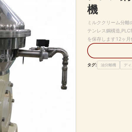
機
ミルククリーム分離の
テンレス鋼構造,PLC制
を保存します12ヶ月
タグ:
油分離機
ディ