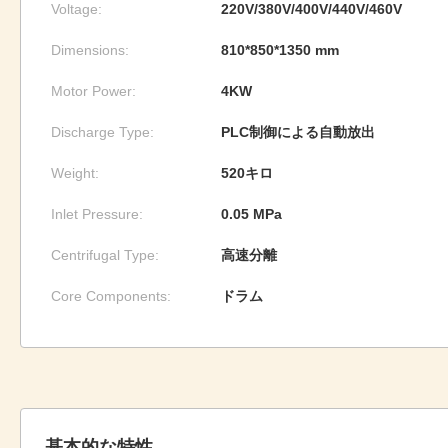
Voltage:
220V/380V/400V/440V/460V
Dimensions:
810*850*1350 mm
Motor Power:
4KW
Discharge Type:
PLC制御による自動放出
Weight:
520キロ
Inlet Pressure:
0.05 MPa
Centrifugal Type:
高速分離
Core Components:
ドラム
基本的な特性