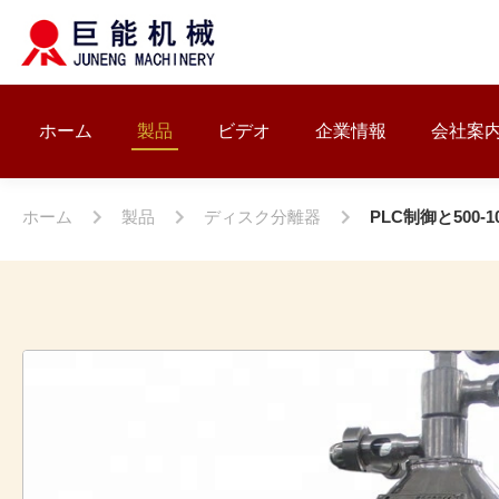
ホーム
製品
ビデオ
企業情報
会社案
ホーム
製品
ディスク分離器
PLC制御と500