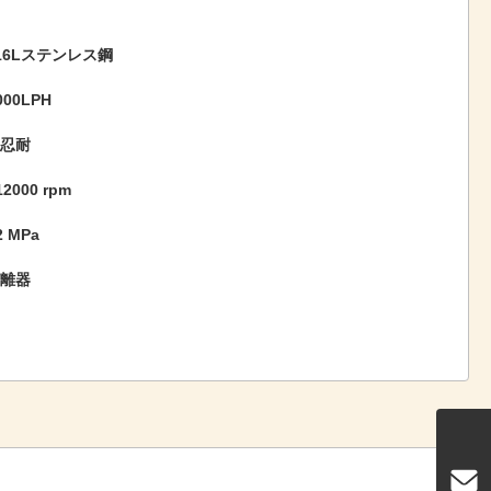
316Lステンレス鋼
000LPH
の忍耐
12000 rpm
.2 MPa
離器