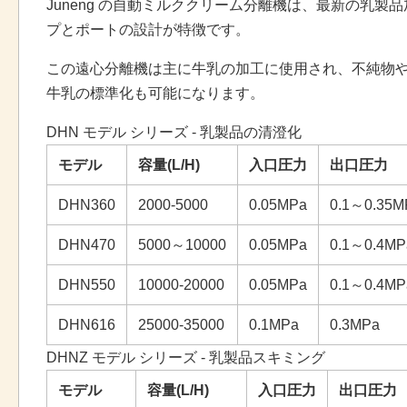
Juneng の自動ミルククリーム分離機は、最新の
プとポートの設計が特徴です。
この遠心分離機は主に牛乳の加工に使用され、不純物
牛乳の標準化も可能になります。
DHN モデル シリーズ - 乳製品の清澄化
モデル
容量(L/H)
入口圧力
出口圧力
DHN360
2000-5000
0.05MPa
0.1～0.35M
DHN470
5000～10000
0.05MPa
0.1～0.4MP
DHN550
10000-20000
0.05MPa
0.1～0.4MP
DHN616
25000-35000
0.1MPa
0.3MPa
DHNZ モデル シリーズ - 乳製品スキミング
モデル
容量(L/H)
入口圧力
出口圧力