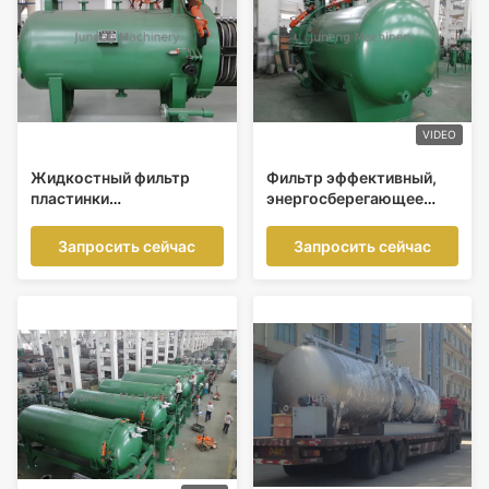
VIDEO
Жидкостный фильтр
Фильтр эффективный,
пластинки
энергосберегающее
горизонтального
оборудование серы liqid
отклонения сетки
лист WYB-YL
Запросить сейчас
Запросить сейчас
фильтра нержавеющей
горизонтальный
стали серы
разъединения тверд-
жидкости