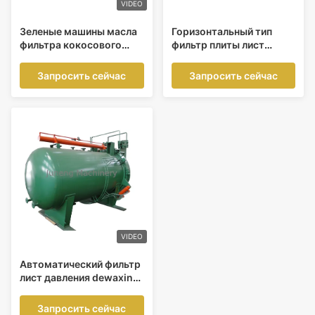
VIDEO
Зеленые машины масла
Горизонтальный тип
фильтра кокосового
фильтр плиты лист
масла углерода
давления для решения
стальные
пентагидрата сульфата
Запросить сейчас
Запросить сейчас
горизонтальные
меди
автоматические
VIDEO
Автоматический фильтр
лист давления dewaxing
серы углерода стальной
горизонтальный
Запросить сейчас