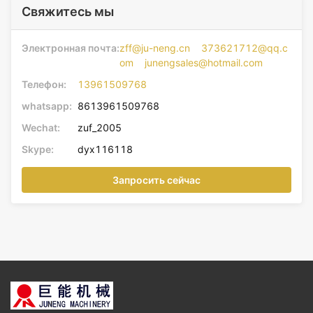
Свяжитесь мы
Электронная почта:
zff@ju-neng.cn 373621712@qq.c
om junengsales@hotmail.com
Телефон:
13961509768
whatsapp:
8613961509768
Wechat:
zuf_2005
Skype:
dyx116118
Запросить сейчас