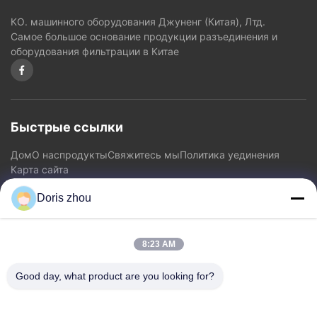
КО. машинного оборудования Джуненг (Китая), Лтд.
Самое большое основание продукции разъединения и
оборудования фильтрации в Китае
Быстрые ссылки
Дом
О нас
продукты
Свяжитесь мы
Политика уединения
Карта сайта
Doris zhou
Свяжитесь мы
8:23 AM
Адрес: Дорога Chaoyang, городок Zhotie, город Цзянсу
Province.China Исина
Good day, what product are you looking for?
Электронная почта:
zff@ju-neng.cn
Телефон: 86--13961509768