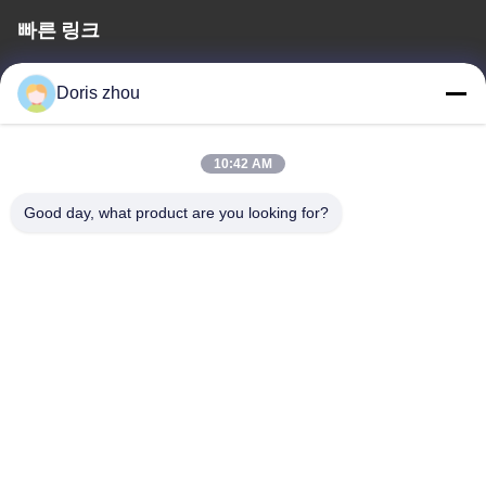
빠른 링크
홈
회사 소개
상품
문의하기
개인정보 보호 정책
사이트맵
Doris zhou
문의하기
10:42 AM
주소: 차오양 도로, Zhotie 도시, Yixing 시 장쑤 성
Good day, what product are you looking for?
Province.China
이메일:
zff@ju-neng.cn
전화: 86--13961509768
지금 문의
더 많은 정보를 얻기 위해 문의하면 됩니다.
지금 문의