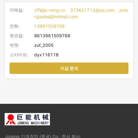
이메일:
zff@ju-neng.cn 373621712@qq.com june
ngsales@hotmail.com
전화:
13961509768
왓츠앱:
8613961509768
위챗:
zuf_2005
스카이프:
dyx116118
지금 문의
Juneng 기계장치 (중국) Co., 주식 회사.