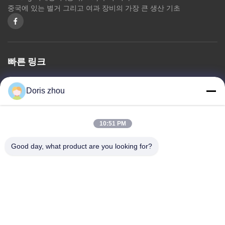
중국에 있는 별거 그리고 여과 장비의 가장 큰 생산 기초
빠른 링크
홈
회사 소개
상품
문의하기
개인정보 보호 정책
사이트맵
Doris zhou
문의하기
10:51 PM
주소: 차오양 도로, Zhotie 도시, Yixing 시 장쑤 성
Good day, what product are you looking for?
Province.China
이메일:
zff@ju-neng.cn
전화: 86--13961509768
지금 문의