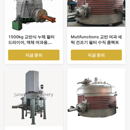
1500kg 교반식 누체 필터
Mutifunctions 교반 여과 세
드라이어, 액체 여과용,
탁 건조기 필터 수직 콤팩트
5gpm 유량 및 150psi 최대
압력
지금 문의
지금 문의