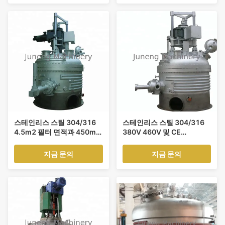
스테인리스 스틸 304/316
스테인리스 스틸 304/316
4.5m2 필터 면적과 450mm
380V 460V 및 CE
필터 케이크 높이를 가진 조
ISO9001 인증과 함께 분산
화 된 나치 필터 건조기
나치 필터 건조기
지금 문의
지금 문의