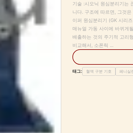
기술 :시오닉 원심분리기는 
니다. 구조에 따르면, 그것은
이퍼 원심분리기 (GK 시리
매뉴얼 가동 사이에 바뀌게될 
배출하는 것의 주기적 고리형
비교해서, 소폰릭 ...
태그:
혈액 구분 기호
페니실린