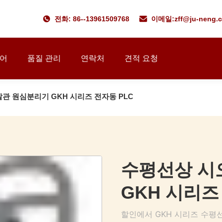
전화: 86--13961509768
이메일:
zff@ju-neng.
투어
품질 관리
연락처
견적 요청
관 원심분리기 GKH 시리즈 전자동 PLC
수평선상 시
GKH 시리즈
할인에서 GKH 시리즈 수평