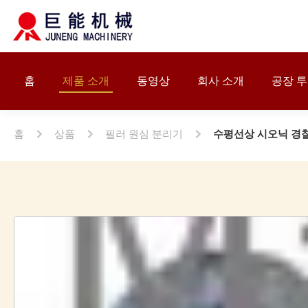
홈
제품 소개
동영상
회사 소개
공장 
홈
상품
필러 원심 분리기
수평선상 시오닉 경찰