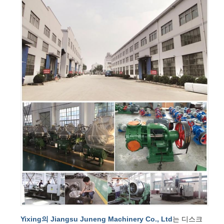
Yixing의 Jiangsu Juneng Machinery Co., Ltd
는 디스크