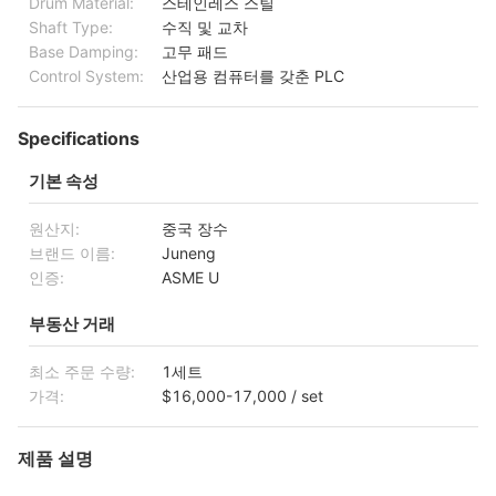
Drum Material:
스테인레스 스틸
Shaft Type:
수직 및 교차
Base Damping:
고무 패드
Control System:
산업용 컴퓨터를 갖춘 PLC
Specifications
기본 속성
원산지:
중국 장수
브랜드 이름:
Juneng
인증:
ASME U
부동산 거래
최소 주문 수량:
1세트
가격:
$16,000-17,000 / set
제품 설명