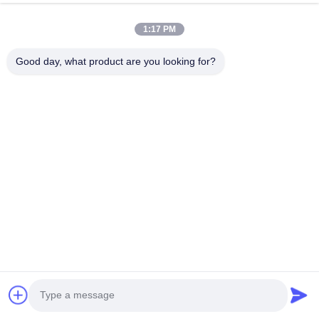
빠른 링크
1:17 PM
홈
회사 소개
상품
문의하기
개인정보 보호 정책
사이트맵
Good day, what product are you looking for?
문의하기
주소: 차오양 도로, Zhotie 도시, Yixing 시 장쑤 성
Province.China
이메일:
zff@ju-neng.cn
전화: 86--13961509768
지금 문의
더 많은 정보를 얻기 위해 문의하면 됩니다.
지금 문의