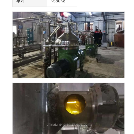
무게
~580Kg