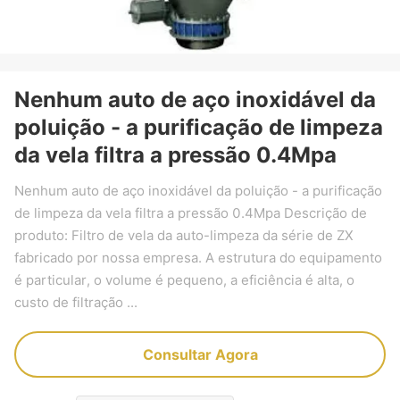
Nenhum auto de aço inoxidável da
poluição - a purificação de limpeza
da vela filtra a pressão 0.4Mpa
Nenhum auto de aço inoxidável da poluição - a purificação
de limpeza da vela filtra a pressão 0.4Mpa Descrição de
produto: Filtro de vela da auto-limpeza da série de ZX
fabricado por nossa empresa. A estrutura do equipamento
é particular, o volume é pequeno, a eficiência é alta, o
custo de filtração ...
Consultar Agora