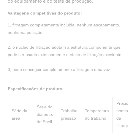
do equipamento e do teste de produção.
Vantagens competitivas do produto:
1, filtragem completamente incluida, nenhum escapamento,
nenhuma poluição.
2, o núcleo de filtração adotam a estrutura componente que
pode ser usada extensamente e efeito de filtração excelente.
3, pode conseguir completamente a filtragem uma vez.
Especificações de produto:
Precisão
Série do
Série da
Trabalho
Temperatura
nominal
diâmetro
área
pressão
do trabalho
da
de Shell
filtragem