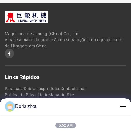
Maquinaria de Juneng (China) Co., Ltd.
A base a maior da produção da separação e do equipamento
da filtragem em China
Links Rápidos
Para casa
Sobre nós
produtos
Contacte-nos
Política de Privacidade
Mapa do Site
Doris zhou
Contacte-nos
5:52 AM
Endereço: Estrada de Chaoyang, cidade de Zhotie, cidade