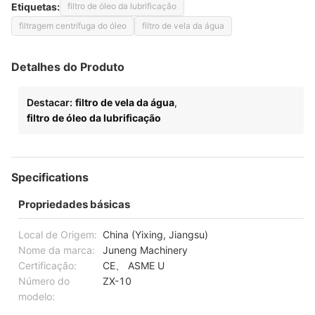
Etiquetas:
filtro de óleo da lubrificação
filtragem centrífuga do óleo
filtro de vela da água
Detalhes do Produto
Destacar:
filtro de vela da água
,
filtro de óleo da lubrificação
Specifications
Propriedades básicas
Local de Origem:
China (Yixing, Jiangsu)
Nome da marca:
Juneng Machinery
Certificação:
CE、 ASME U
Número do
ZX-10
modelo: