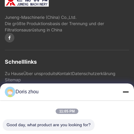
Juneng-Maschinerie (China) Co.,Ltd.
Die größte Produktionsbasis der Trennung und der
Filtrationsausrüstung in China
Schnelllinks
Zu Hause
Über uns
produits
Kontakt
Datenschutzerklärung
Sitemap
Doris zhou
Kontakt
11:05 PM
Adresse: Chaoyang-Straße, Zhotie-Stadt, Yixing-Stadt
Jiangsu Province.China
Good day, what product are you looking for?
E-Mail:
zff@ju-neng.cn