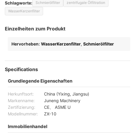
Schlagworte:
Schmierölfilter
zentrifugale Ölfiltration
WasserKerzenfilter
Einzelheiten zum Produkt
Hervorheben:
WasserKerzenfilter
,
Schmierölfilter
Specifications
Grundlegende Eigenschaften
Herkunftsort:
China (Yixing, Jiangsu)
Markenname:
Juneng Machinery
Zertifizierung:
CE、 ASME U
Modellnummer:
ZX-10
Immobilienhandel