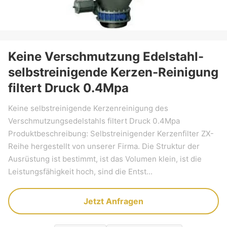
Keine Verschmutzung Edelstahl-
selbstreinigende Kerzen-Reinigung
filtert Druck 0.4Mpa
Keine selbstreinigende Kerzenreinigung des
Verschmutzungsedelstahls filtert Druck 0.4Mpa
Produktbeschreibung: Selbstreinigender Kerzenfilter ZX-
Reihe hergestellt von unserer Firma. Die Struktur der
Ausrüstung ist bestimmt, ist das Volumen klein, ist die
Leistungsfähigkeit hoch, sind die Entst...
Jetzt Anfragen