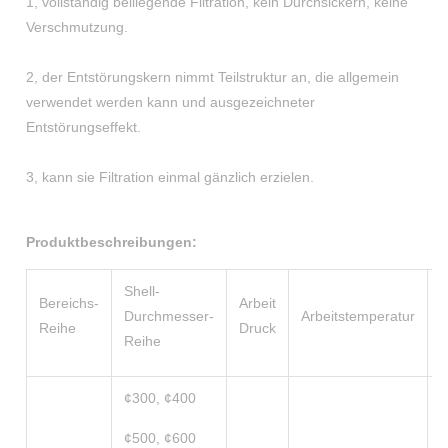
1, vollständig beiliegende Filtration, kein Durchsickern, keine
Verschmutzung.
2, der Entstörungskern nimmt Teilstruktur an, die allgemein
verwendet werden kann und ausgezeichneter
Entstörungseffekt.
3, kann sie Filtration einmal gänzlich erzielen.
Produktbeschreibungen:
Shell-
Bereichs-
Arbeit
N
Durchmesser-
Arbeitstemperatur
Reihe
Druck
F
Reihe
¢300, ¢400
¢500, ¢600