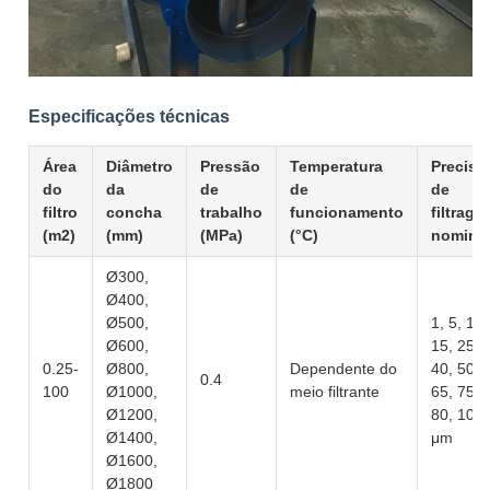
Especificações técnicas
Área
Diâmetro
Pressão
Temperatura
Precisã
do
da
de
de
de
filtro
concha
trabalho
funcionamento
filtrage
(m2)
(mm)
(MPa)
(°C)
nomina
Ø300,
Ø400,
Ø500,
1, 5, 10,
Ø600,
15, 25,
0.25-
Ø800,
Dependente do
40, 50,
0.4
100
Ø1000,
meio filtrante
65, 75,
Ø1200,
80, 100
Ø1400,
μm
Ø1600,
Ø1800