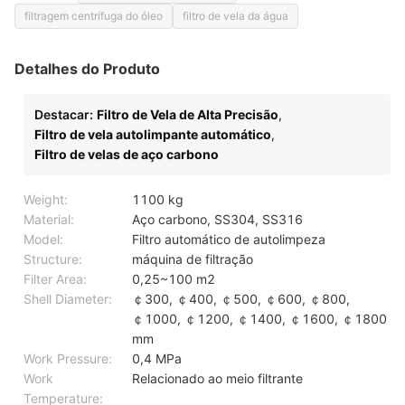
filtragem centrífuga do óleo
filtro de vela da água
Detalhes do Produto
Destacar:
Filtro de Vela de Alta Precisão
,
Filtro de vela autolimpante automático
,
Filtro de velas de aço carbono
Weight:
1100 kg
Material:
Aço carbono, SS304, SS316
Model:
Filtro automático de autolimpeza
Structure:
máquina de filtração
Filter Area:
0,25~100 m2
Shell Diameter:
￠300, ￠400, ￠500, ￠600, ￠800,
￠1000, ￠1200, ￠1400, ￠1600, ￠1800
mm
Work Pressure:
0,4 MPa
Work
Relacionado ao meio filtrante
Temperature: