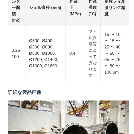
ルタ
作業
作業
定数フィル
ー面
シェル直径 (mm)
圧
温度
タリング精
積
(MPa)
(°C)
度
(m2)
フィ
15 〜 10
ルタ
Ø300, Ø400,
〜 15 〜
媒質
Ø500, Ø600,
25 〜 40
0.25-
によ
Ø800, Ø1000,
0.4
〜 50 〜
100
って
Ø1200, Ø1400,
65 〜 75
異な
Ø1600, Ø1800
〜 80 〜
りま
100 μm
す
詳細な製品画像