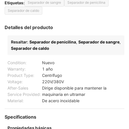
Etiquetas:
Separador de sangre
Separador de penicilina
Separador de caldo
Detalles del producto
Resaltar:
Separador de penicilina
,
Separador de sangre
,
Separador de caldo
Condition:
Nuevo
Warranty:
1 año
Product Type:
Centrífugo
Voltage:
220V/380V
After-Sales
Dirige disponible para mantener la
Service Provided:
maquinaria en ultramar
Material:
De acero inoxidable
Specifications
Propiedades básicas