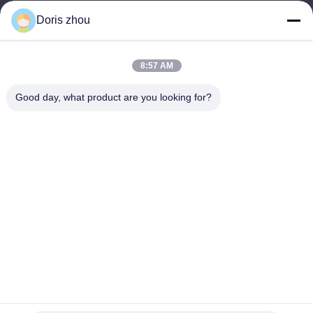
Doris zhou
Bize Ulaşın
8:57 AM
Adres: Chaoyang Road, Zhotie kasaba, şehir Yixing Jiangsu
Province.China
Good day, what product are you looking for?
E-posta:
zff@ju-neng.cn
tele: 86--13961509768
Şimdi Sor
Daha fazla bilgi için lütfen bize bir talep göndermekten
çekinmeyin.
Şimdi Sor