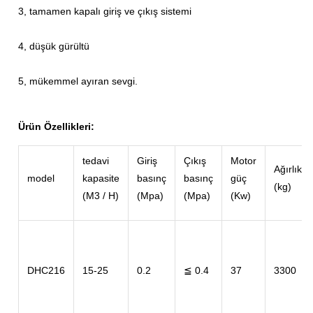
3, tamamen kapalı giriş ve çıkış sistemi
4, düşük gürültü
5, mükemmel ayıran sevgi.
Ürün Özellikleri:
tedavi
Giriş
Çıkış
Motor
Ağırlık
model
kapasite
basınç
basınç
güç
(kg)
(M3 / H)
(Mpa)
(Mpa)
(Kw)
DHC216
15-25
0.2
≦ 0.4
37
3300