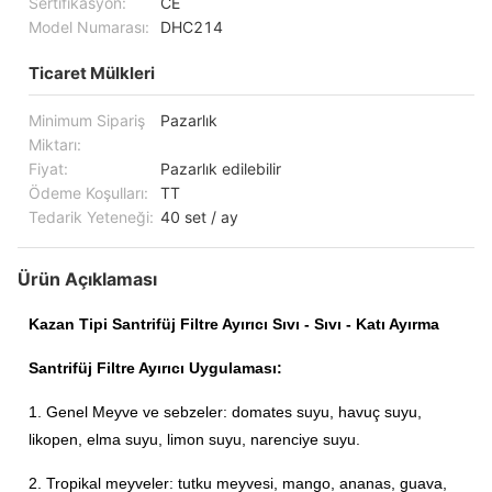
Sertifikasyon:
CE
Model Numarası:
DHC214
Ticaret Mülkleri
Minimum Sipariş
Pazarlık
Miktarı:
Fiyat:
Pazarlık edilebilir
Ödeme Koşulları:
TT
Tedarik Yeteneği:
40 set / ay
Ürün Açıklaması
Kazan Tipi Santrifüj Filtre Ayırıcı Sıvı - Sıvı - Katı Ayırma
Santrifüj Filtre Ayırıcı Uygulaması:
1. Genel Meyve ve sebzeler: domates suyu, havuç suyu,
likopen, elma suyu, limon suyu, narenciye suyu.
2. Tropikal meyveler: tutku meyvesi, mango, ananas, guava,