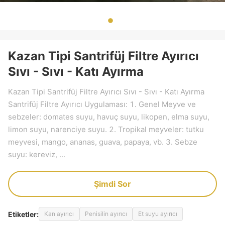
Kazan Tipi Santrifüj Filtre Ayırıcı
Sıvı - Sıvı - Katı Ayırma
Kazan Tipi Santrifüj Filtre Ayırıcı Sıvı - Sıvı - Katı Ayırma
Santrifüj Filtre Ayırıcı Uygulaması: 1. Genel Meyve ve
sebzeler: domates suyu, havuç suyu, likopen, elma suyu,
limon suyu, narenciye suyu. 2. Tropikal meyveler: tutku
meyvesi, mango, ananas, guava, papaya, vb. 3. Sebze
suyu: kereviz, ...
Şimdi Sor
Etiketler:
Kan ayırıcı
Penisilin ayırıcı
Et suyu ayırıcı