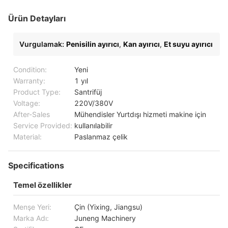
Ürün Detayları
Vurgulamak:
Penisilin ayırıcı
,
Kan ayırıcı
,
Et suyu ayırıcı
Condition:
Yeni
Warranty:
1 yıl
Product Type:
Santrifüj
Voltage:
220V/380V
After-Sales
Mühendisler Yurtdışı hizmeti makine için
Service Provided:
kullanılabilir
Material:
Paslanmaz çelik
Specifications
Temel özellikler
Menşe Yeri:
Çin (Yixing, Jiangsu)
Marka Adı:
Juneng Machinery