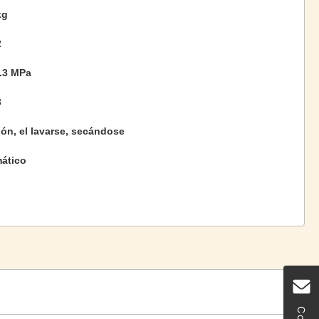
kg
2
0.3 MPa
3
ción, el lavarse, secándose
ático