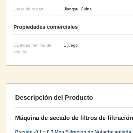
Lugar de origen:
Jiangsu, China
Propiedades comerciales
Cantidad mínima de
1 juego
pedido:
Descripción del Producto
Máquina de secado de filtros de filtració
Presión -0,1 ~ 0,3 Mpa Filtración de Nutsche agitada