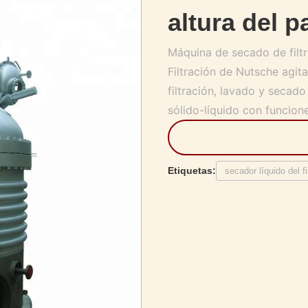
altura del p
Máquina de secado de filtr
Filtración de Nutsche agit
filtración, lavado y secado
sólido-líquido con funcione
Etiquetas:
secador líquido del fi