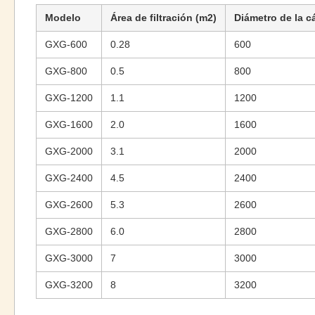
Modelo
Área de filtración (m2)
Diámetro de la c
GXG-600
0.28
600
GXG-800
0.5
800
GXG-1200
1.1
1200
GXG-1600
2.0
1600
GXG-2000
3.1
2000
GXG-2400
4.5
2400
GXG-2600
5.3
2600
GXG-2800
6.0
2800
GXG-3000
7
3000
GXG-3200
8
3200