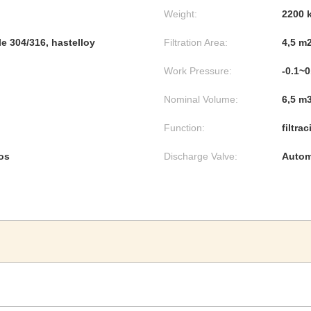
Weight:
2200 
e 304/316, hastelloy
Filtration Area:
4,5 m
Work Pressure:
-0.1~
Nominal Volume:
6,5 m
Function:
filtra
os
Discharge Valve:
Autom