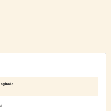
z agitado
,
i