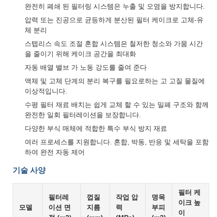
완전히 폐쇄 된 필터링 시스템은 누출 및 오염을 방지합니다.
압력 또는 진공으로 균등하게 분산된 필터 케이크로 고체-유
체 분리
스텝리스 속도 조절 혼합 시스템은 철저한 청소와 가뭄 시간
을 줄이기 위해 케이크 공간을 최대화
자동 배열 밸브 가 노동 강도를 줄여 준다
액체 및 고체 단계의 분리 복구를 필요로하는 고 고질 물질에
이상적입니다.
수평 필터 재료 배치는 쉽게 교체 할 수 있는 밀폐 구조와 함께
완전한 일회 필터레이션을 보장합니다.
다양한 부식 매체에 적합한 특수 부식 방지 재료
여러 프로세스를 지원합니다. 혼합, 박동, 반응 및 세탁을 포함
하여 완전 자동 제어
기술 사양
필터 케
필터레
껍질
작업 압
명목
이크 높
모델
이션 면
지름
력
부피
이