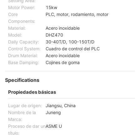
Settling Area:
Motor Power:
15kw
Core
PLC, motor, rodamiento, motor
Components:
Material:
Acero inoxidable
Model:
DHZ470
Daily Capacity:
30-40T/D, 100-150T/D
Control System:
Cuadro de control del PLC
Drum Material:
Acero inoxidable
Base Damping:
Cojines de goma
Specifications
Propiedades básicas
Lugar de origen:
Jiangsu, China
Nombre de la
Juneng
Marca:
Proceso de dar un
ASME U
título: