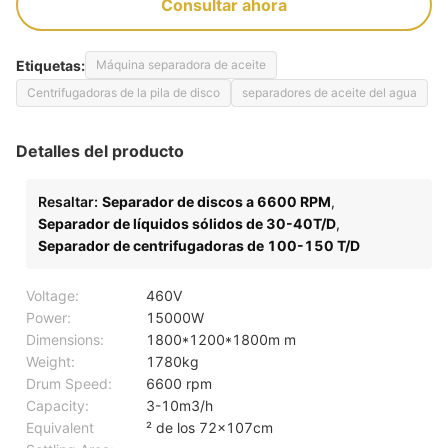
Consultar ahora
Etiquetas:
Máquina separadora de aceite
Centrifugadoras de la pila de disco
separadores de aceite del agua
Detalles del producto
Resaltar:
Separador de discos a 6600 RPM
,
Separador de líquidos sólidos de 30-40T/D
,
Separador de centrifugadoras de 100-150 T/D
Voltage:
460V
Power:
15000W
Dimensions:
1800*1200*1800m m
Weight:
1780kg
Drum Speed:
6600 rpm
Capacity:
3-10m3/h
Equivalent
² de los 72x107cm