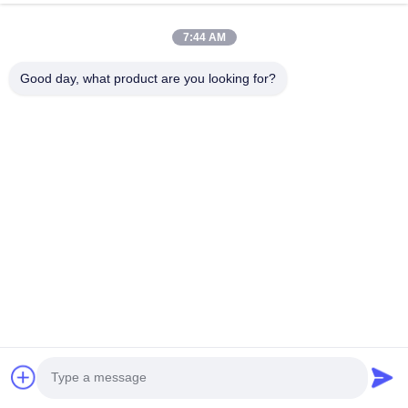
R: Con más de 10 años como proveedor de oro de
Alibaba, numerosas certificaciones (CE, ISO9001,
7:44 AM
verificación in situ de Alibaba) y un límite de garantía
comercial de más de 42.000 dólares, demostramos una
Good day, what product are you looking for?
fiabilidad probada.
P: ¿Cuáles son sus condiciones de envío y plazos de
entrega?
R: La entrega estándar tarda 20 días, mientras que los
equipos personalizados requieren aproximadamente 30
días, dependiendo de la cantidad del pedido.
P: ¿Ofrecen descuentos?
R: Nos esforzamos por ofrecer precios competitivos
junto con un excelente servicio a todos los clientes.
Enviar una consulta