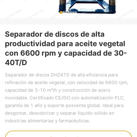
Separador de discos de alta
productividad para aceite vegetal
con 6600 rpm y capacidad de 30-
40T/D
Separador de discos DHZ470 de alta eficiencia para
refinación de aceite vegetal, con velocidad de 6600 rpm,
capacidad de 3-10 m³/h y construcción de acero
inoxidable. Certificado CE/ISO con automatización PLC,
garantía de 1 año y soporte posventa global. Ideal para
desgomar, desodorizar y separar líquido-sólido en
industrias alimentarias y farmacéuticas.