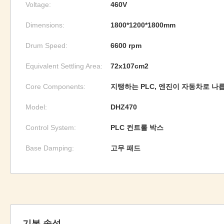
Voltage:
460V
Dimensions:
1800*1200*1800mm
Drum Speed:
6600 rpm
Equivalent Settling Area:
72x107cm2
Core Components:
지탱하는 PLC, 엔진이 자동차로 나
Model:
DHZ470
Control System:
PLC 컨트롤 박스
Base Damping:
고무 패드
기본 속성