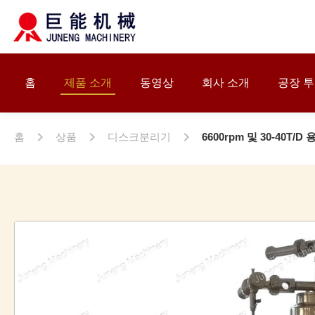
홈
제품 소개
동영상
회사 소개
공장 
홈
상품
디스크분리기
6600rpm 및 30-40