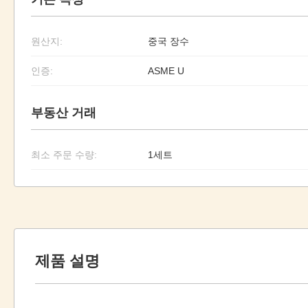
원산지:
중국 장수
인증:
ASME U
부동산 거래
최소 주문 수량:
1세트
제품 설명