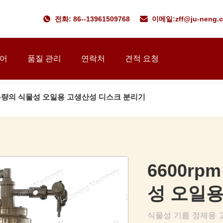
전화: 86--13961509768
이메일:
zff@ju-neng.
투어
품질 관리
연락처
견적 요청
T/D 용량의 식물성 오일용 고생산성 디스크 분리기
6600rp
성 오일용
식물성 기름 정제용 고효