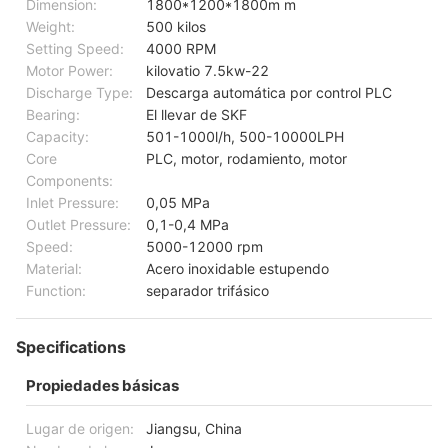
Dimension:
1800*1200*1800m m
Weight:
500 kilos
Setting Speed:
4000 RPM
Motor Power:
kilovatio 7.5kw-22
Discharge Type:
Descarga automática por control PLC
Bearing:
El llevar de SKF
Capacity:
501-1000l/h, 500-10000LPH
Core
PLC, motor, rodamiento, motor
Components:
Inlet Pressure:
0,05 MPa
Outlet Pressure:
0,1-0,4 MPa
Speed:
5000-12000 rpm
Material:
Acero inoxidable estupendo
Function:
separador trifásico
Specifications
Propiedades básicas
Lugar de origen:
Jiangsu, China