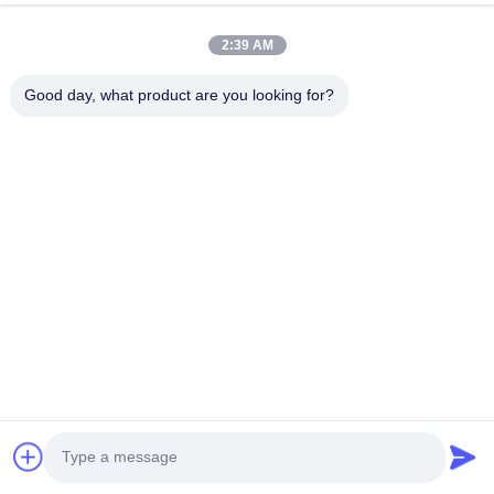
2:39 AM
Good day, what product are you looking for?
Maquinaria de Juneng (China) Co., Ltd.
La base más grande de la producción de la separación y del
equipo de la filtración en China
Enlaces rápidos
En casa.
Sobre nosotros
productos
Contacta con nosotros
Política de privacidad
Mapa del Sitio
Contacta con nosotros