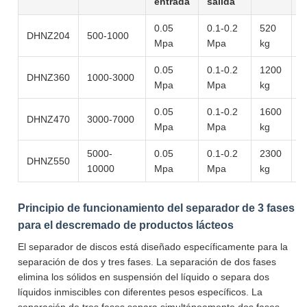
entrada
salida
0.05
0.1-0.2
520
DHNZ204
500-1000
8
Mpa
Mpa
kg
0.05
0.1-0.2
1200
DHNZ360
1000-3000
1
Mpa
Mpa
kg
0.05
0.1-0.2
1600
DHNZ470
3000-7000
1
Mpa
Mpa
kg
5000-
0.05
0.1-0.2
2300
DHNZ550
1
10000
Mpa
Mpa
kg
Principio de funcionamiento del separador de 3 fases
para el descremado de productos lácteos
El separador de discos está diseñado específicamente para la
separación de dos y tres fases. La separación de dos fases
elimina los sólidos en suspensión del líquido o separa dos
líquidos inmiscibles con diferentes pesos específicos. La