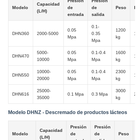
Presión
Presión
Capacidad
Modelo
de
de
Peso
Di
(L/H)
entrada
salida
0.1-
0.05
1200
DHN360
2000-5000
0.35
15
Mpa
kg
Mpa
5000-
0.05
0.1-0.4
1600
DHN470
18
10000
Mpa
Mpa
kg
10000-
0.05
0.1-0.4
2300
DHN550
19
20000
Mpa
Mpa
kg
25000-
3000
DHN616
0.1 Mpa
0.3 Mpa
21
35000
kg
Modelo DHNZ - Descremado de productos lácteos
Presión
Presión
Capacidad
Modelo
de
de
Peso
D
(L/H)