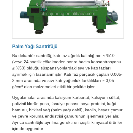
Palm Yağı Santrifüjü
Bu dekantör santrifüj, katı faz ağırlık kalınlığının ≤ %10
(veya 24 saatlik çökelmeden sonra hacim konsantrasyonu
≤ %50) olduğu süspansiyonlardaki sıvı ve katı fazları
ayırmak için tasarlanmıştır. Katı faz parçacık çapları 0,005-
2 mm arasında ve sıvı-katı yoğunluk farklılıkları ≥ 0,05
g/cm³ olan malzemeleri etkili bir şekilde işler.
Uygulamalar arasında kalsiyum karbonat, kalsiyum sülfat,
polivinil klorür, posa, fasulye posası, soya proteini, kağıt
hamuru, bitkisel yağ (palm yağı dahil), kaolin, beyaz çamur
ve çevre koruma endüstrisi çamurunun işlenmesi yer alır.
Ayrıca santrifüjle ayrılma gerektiren çeşitli kimyasal ürünler
için de uygundur.