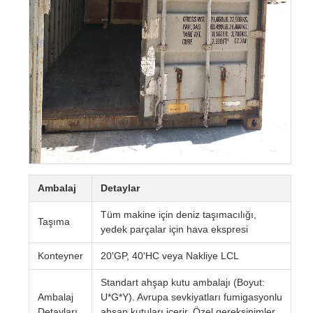
Ambalaj
Detaylar
Tüm makine için deniz taşımacılığı,
Taşıma
yedek parçalar için hava ekspresi
Konteyner
20'GP, 40'HC veya Nakliye LCL
Standart ahşap kutu ambalajı (Boyut:
Ambalaj
U*G*Y). Avrupa sevkiyatları fumigasyonlu
Detayları
ahşap kutuları içerir. Özel gereksinimler