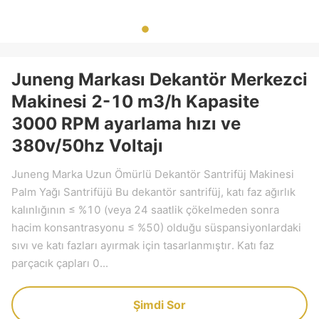
Juneng Markası Dekantör Merkezci
Makinesi 2-10 m3/h Kapasite
3000 RPM ayarlama hızı ve
380v/50hz Voltajı
Juneng Marka Uzun Ömürlü Dekantör Santrifüj Makinesi
Palm Yağı Santrifüjü Bu dekantör santrifüj, katı faz ağırlık
kalınlığının ≤ %10 (veya 24 saatlik çökelmeden sonra
hacim konsantrasyonu ≤ %50) olduğu süspansiyonlardaki
sıvı ve katı fazları ayırmak için tasarlanmıştır. Katı faz
parçacık çapları 0...
Şimdi Sor