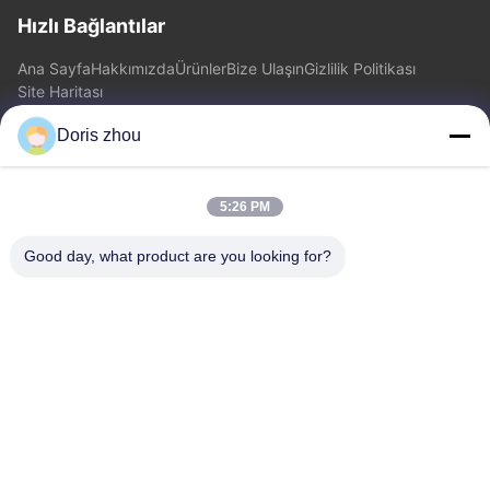
Hızlı Bağlantılar
Ana Sayfa
Hakkımızda
Ürünler
Bize Ulaşın
Gizlilik Politikası
Site Haritası
Doris zhou
Bize Ulaşın
5:26 PM
Adres: Chaoyang Road, Zhotie kasaba, şehir Yixing Jiangsu
Province.China
Good day, what product are you looking for?
E-posta:
zff@ju-neng.cn
tele: 86--13961509768
Şimdi Sor
Daha fazla bilgi için lütfen bize bir talep göndermekten
çekinmeyin.