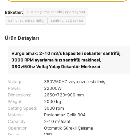
Etiketler:
susuzlaştırma santrifüj operasyonu
çamur sürahi santrifüj
santrifüj yağ ayırıcı
Ürün Detayları
Vurgulamak:
2-10 m3/s kapasiteli dekanter santrifüj
,
3000 RPM ayarlama hızı santrifüj makinesi
,
380v/50hz Voltaj Yatay Dekantör Merkezci
Voltage:
380V/50HZ veya özelleştirilmiş
Power:
22000W
Dimensions:
2650*720*900 mm
Weight:
2000 kg
Setting Speed:
3000 rpm
Material:
Paslanmaz Çelik 304
Capacity:
2-10 m³/saat
Operation:
Otomatik Sürekli Çalışma
Drive:
VFD