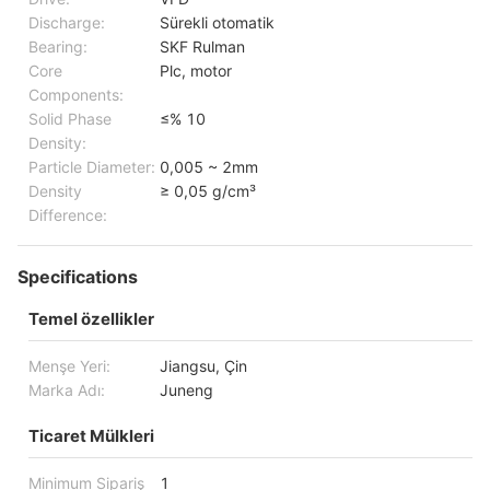
Discharge:
Sürekli otomatik
Bearing:
SKF Rulman
Core
Plc, motor
Components:
Solid Phase
≤% 10
Density:
Particle Diameter:
0,005 ~ 2mm
Density
≥ 0,05 g/cm³
Difference:
Specifications
Temel özellikler
Menşe Yeri:
Jiangsu, Çin
Marka Adı:
Juneng
Ticaret Mülkleri
Minimum Sipariş
1