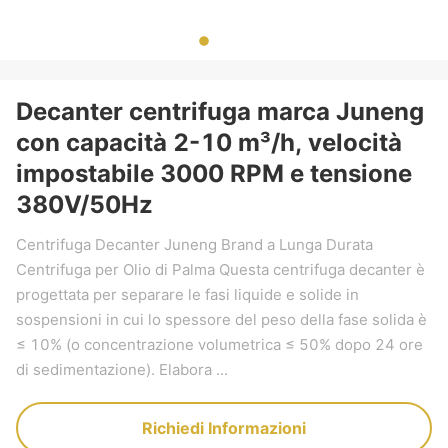
Decanter centrifuga marca Juneng
con capacità 2-10 m³/h, velocità
impostabile 3000 RPM e tensione
380V/50Hz
Centrifuga Decanter Juneng Brand a Lunga Durata
Centrifuga per Olio di Palma Questa centrifuga decanter è
progettata per separare le fasi liquide e solide in
sospensioni in cui lo spessore del peso della fase solida è
≤ 10% (o concentrazione volumetrica ≤ 50% dopo 24 ore
di sedimentazione). Elabora ...
Richiedi Informazioni