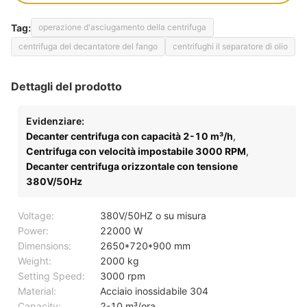
Tag:
operazione d'asciugamento della centrifuga
centrifuga del decantatore del fango
centrifughi il separatore di olio
Dettagli del prodotto
Evidenziare:
Decanter centrifuga con capacità 2-10 m³/h
,
Centrifuga con velocità impostabile 3000 RPM
,
Decanter centrifuga orizzontale con tensione
380V/50Hz
Voltage:
380V/50HZ o su misura
Power:
22000 W
Dimensions:
2650*720*900 mm
Weight:
2000 kg
Setting Speed:
3000 rpm
Material:
Acciaio inossidabile 304
Capacity:
2-10 m³/ora