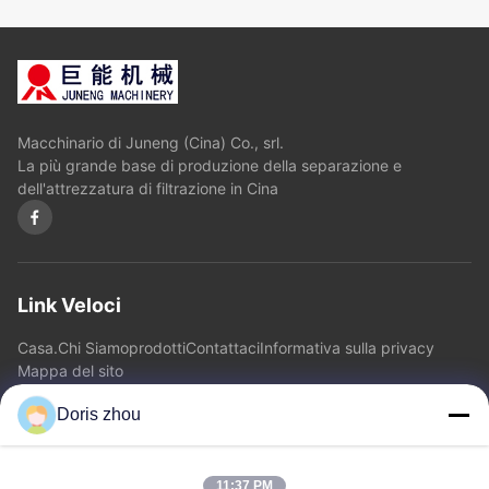
Macchinario di Juneng (Cina) Co., srl.
La più grande base di produzione della separazione e
dell'attrezzatura di filtrazione in Cina
Link Veloci
Casa.
Chi Siamo
prodotti
Contattaci
Informativa sulla privacy
Mappa del sito
Doris zhou
Contattaci
11:37 PM