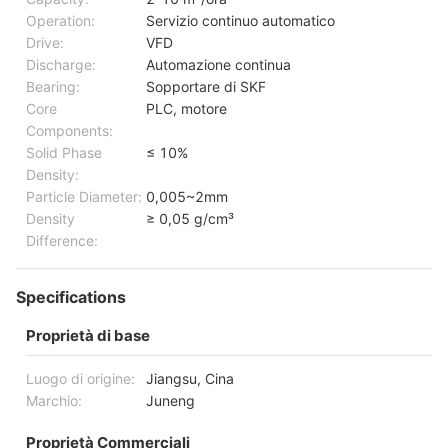
Operation:
Servizio continuo automatico
Drive:
VFD
Discharge:
Automazione continua
Bearing:
Sopportare di SKF
Core
PLC, motore
Components:
Solid Phase
≤ 10%
Density:
Particle Diameter:
0,005~2mm
Density
≥ 0,05 g/cm³
Difference:
Specifications
Proprietà di base
Luogo di origine:
Jiangsu, Cina
Marchio:
Juneng
Proprietà Commerciali