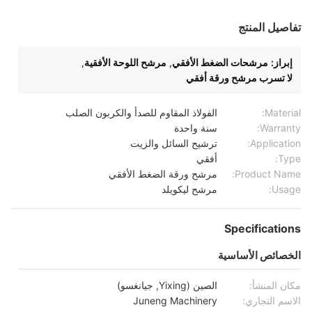
تفاصيل المنتج
إبراز:
مرشحات الضغط الأفقي
,
مرشح اللوحة الأفقية
,
لا تسرب مرشح ورقة أفقي
Material:
الفولاذ المقاوم للصدأ والكربون الصلب
Warranty:
سنة واحدة
Application:
ترشيح السائل والزيت
Type:
أفقي
Product Name:
مرشح ورقة الضغط الأفقي
Usage:
مرشح ليكويلد
Specifications
الخصائص الأساسية
مكان المنشأ:
الصين (Yixing, جيانغسو)
الاسم التجاري:
Juneng Machinery