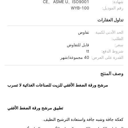
شهادة:
CE、 ASME U、ISO9001
رقم الموديل:
WYB-100
تداول العقارات
الحد الأدنى لكمية
تفاوض
الطلب:
سعر:
قابل للتفاوض
شروط الدفع:
tt
القدرة على العرض:
40 مجموعة/شهر
وصف المنتج
مرشح ورقة الضغط الأفقي للزيت للصناعات الغذائية لا تسرب
تطبيق مرشح ورقة الضغط الأفقي
كعكة جافة وشبه جافة واستعادة الترشيح النظيف.