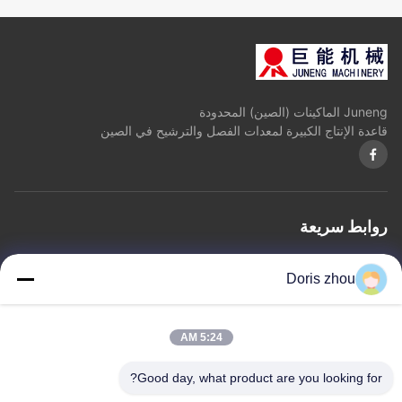
Juneng الماكينات (الصين) المحدودة
قاعدة الإنتاج الكبيرة لمعدات الفصل والترشيح في الصين
روابط سريعة
المنزل
معلومات عنا
المنتجات
اتصل بنا
سياسة الخصوصية
خريطة الموقع
Doris zhou
اتصل بنا
5:24 AM
العنوان: Chaoyang طريق, Zhotie مدينة, Yixing مدينة جيانغسو
Good day, what product are you looking for?
Province.China