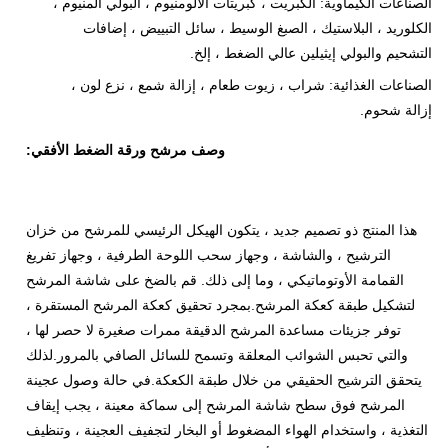
الصناعات الكيماوية: الكبريت ، كبريتات الألومنيوم ، البولي ألمنيوم ،
الكلوريد ، البلاستيك ، الصبغ الوسيط ، سائل التبييض ، إضافات
التشحيم والبولي إيثيلين عالي الضغط ، إلخ.
الصناعات الغذائية: شراب ، زيوت طعام ، إزالة شمع ، نزع لون ،
إزالة شحوم.
وصف مرشح ورقة الضغط الأفقي:
هذا المنتج ذو تصميم جديد ، يتكون الهيكل الرئيسي للمرشح من خزان
الترشيح ، والشاشة ، وجهاز سحب اللوحة الطرفية ، وجهاز تفريغ
القمامة الأوتوماتيكي ، وما إلى ذلك. قم بالضخ على شاشة المرشح
لتشكيل طبقة كعكة المرشح.بمجرد تحقيق كعكة المرشح المستقرة ،
توفر جزيئات مساعدة المرشح الدقيقة ممرات صغيرة لا حصر لها ،
والتي تحبس الشوائب المعلقة وتسمح للسائل الصافي بالمرور.لذلك
يتحقق الترشيح الحقيقي من خلال طبقة الكعكة.في حالة وصول عجينة
المرشح فوق سطح شاشة المرشح إلى سماكة معينة ، يجب إيقاف
التغذية ، واستخدام الهواء المضغوط أو البخار لتجفيف العجينة ، وتنظيف