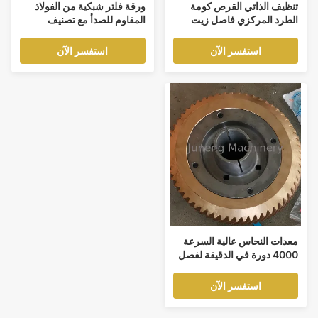
تنظيف الذاتي القرص كومة
ورقة فلتر شبكية من الفولاذ
الطرد المركزي فاصل زيت
المقاوم للصدأ مع تصنيف
الزيتون مع 4000 دورة في
ترشيح 99% بسمك 1.88 مم
الدقيقة 460 فولت و 1 سنة
وسعة 2-4 طن/ساعة لمرشح
استفسر الآن
استفسر الآن
ضمان
الأوراق الرأسي
معدات النحاس عالية السرعة
4000 دورة في الدقيقة لفصل
القرصات بقدرة 501-1000l /
h و 380V الطاقة
استفسر الآن