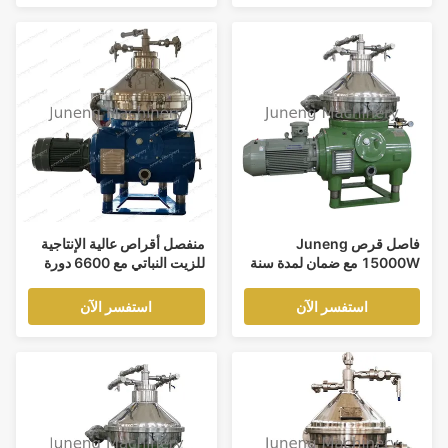
وسعة 500-1000 لتر/ساعة
فاصل قرص Juneng
منفصل أقراص عالية الإنتاجية
15000W مع ضمان لمدة سنة
للزيت النباتي مع 6600 دورة
واحدة لمعالجة زيت الخضروات
في الدقيقة و 30-40T / D
100-150 طن/يوم
استفسر الآن
استفسر الآن