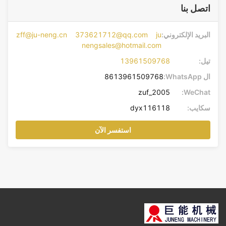
اتصل بنا
البريد الإلكتروني:
zff@ju-neng.cn 373621712@qq.com ju
nengsales@hotmail.com
تيل:
13961509768
ال WhatsApp:
8613961509768
zuf_2005
WeChat:
سكايب:
dyx116118
استفسر الآن