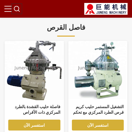
فاصل القرص
التشغيل المستمر حليب كريم
فاصلة حليب القشدة بالطرد
قرص الطرد المركزي مع تحكم
المركزي ذات الأقراص
PLC التفريغ التلقائي و 500-
الأوتوماتيكية المصنوعة من
10000LPH القدرة
الفولاذ المقاوم للصدأ
استفسر الآن
استفسر الآن
304/316L مع التحكم PLC