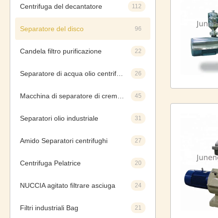
Centrifuga del decantatore
112
Separatore del disco
96
Candela filtro purificazione
22
Separatore di acqua olio centrifuga
26
Macchina di separatore di crema di latte
45
Separatori olio industriale
31
Amido Separatori centrifughi
27
Centrifuga Pelatrice
20
NUCCIA agitato filtrare asciuga
24
Filtri industriali Bag
21