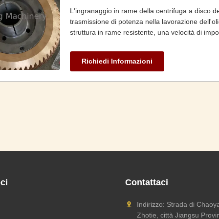
L'ingranaggio in rame della centrifuga a disco d
trasmissione di potenza nella lavorazione dell'ol
struttura in rame resistente, una velocità di imp
Vantaggi: funzionamento semplice, capacità di l
applicazioni industriali che richiedono prestazioni
Richiedi Informazioni
ci
Contattaci
Indirizzo: Strada di Chaoya
Zhotie, città Jiangsu Provi