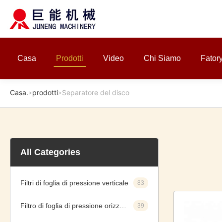
Casa
Prodotti
Video
Chi Siamo
Fator
Casa.
prodotti
Separatore del disco
>
>
All Categories
Filtri di foglia di pressione verticale
83
Filtro di foglia di pressione orizzontale
39