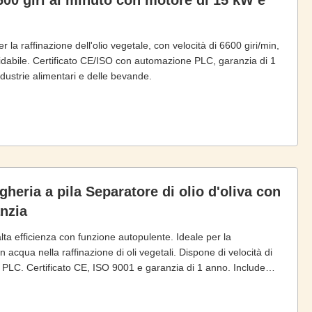
6600 giri al minuto con motore di 15 kW e
la raffinazione dell'olio vegetale, con velocità di 6600 giri/min,
ssidabile. Certificato CE/ISO con automazione PLC, garanzia di 1
ndustrie alimentari e delle bevande.
heria a pila Separatore di olio d'oliva con
nzia
alta efficienza con funzione autopulente. Ideale per la
acqua nella raffinazione di oli vegetali. Dispone di velocità di
lo PLC. Certificato CE, ISO 9001 e garanzia di 1 anno. Include
mpo.