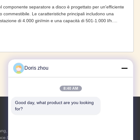
el componente separatore a disco è progettato per un'efficiente
io commestibile. Le caratteristiche principali includono una
ostazione di 4.000 giri/min e una capacità di 501-1.000 l/h.
avoro continuo e controllo preciso del movimento. Ideale per
 affidabili degli ingranaggi.
«
‹
1
2
3
4
5
6
7
8
›
»
Doris zhou
8:40 AM
Good day, what product are you looking 
for?
Richiedi Informazioni
ng, città di
Non esitare a inviarci una richiesta per
nce.China di
maggiori informazioni.