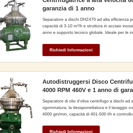
Centrifugatrice a alta velocità 
garanzia di 1 anno
Separatore a dischi DHZ470 ad alta efficienza per 
capacità di 3-10 m³/h e struttura in acciaio ino
anno e supporto tecnico globale. Ideale per le i
Richiedi Informazioni
Autodistruggersi Disco Centrifug
4000 RPM 460V e 1 anno di gara
Separatore di olio d'oliva centrifugo a dischi ad 
sgommatura, la desaponettatura e il lavaggio con 
4000 giri/min, capacità di 401-500 l/h e control
supporto e formazione per l'installazione sul ca
Richiedi Informazioni