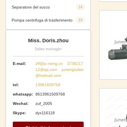
Separatore del succo
14
Pompa centrifuga di trasferimento
24
Miss. Doris.zhou
Sales manager
E-mail:
zff@ju-neng.cn 3736217
12@qq.com junengsales
@hotmail.com
tel:
13961509768
whatsapp:
8613961509768
Wechat:
zuf_2005
Skype:
dyx116118