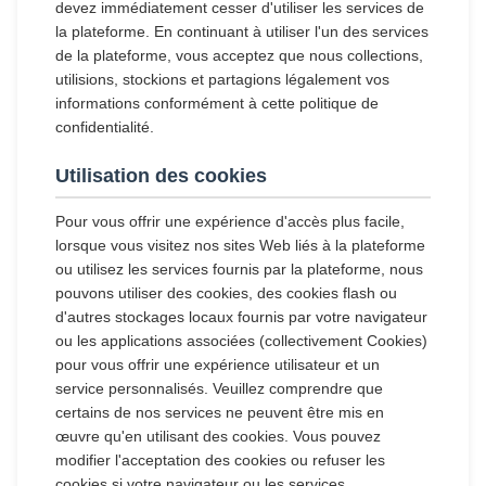
devez immédiatement cesser d'utiliser les services de
la plateforme. En continuant à utiliser l'un des services
de la plateforme, vous acceptez que nous collections,
utilisions, stockions et partagions légalement vos
informations conformément à cette politique de
confidentialité.
Utilisation des cookies
Pour vous offrir une expérience d'accès plus facile,
lorsque vous visitez nos sites Web liés à la plateforme
ou utilisez les services fournis par la plateforme, nous
pouvons utiliser des cookies, des cookies flash ou
d'autres stockages locaux fournis par votre navigateur
ou les applications associées (collectivement Cookies)
pour vous offrir une expérience utilisateur et un
service personnalisés. Veuillez comprendre que
certains de nos services ne peuvent être mis en
œuvre qu'en utilisant des cookies. Vous pouvez
modifier l'acceptation des cookies ou refuser les
cookies si votre navigateur ou les services