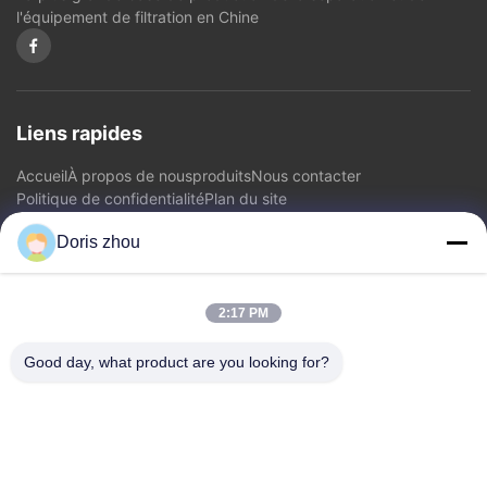
l'équipement de filtration en Chine
Liens rapides
Accueil
À propos de nous
produits
Nous contacter
Politique de confidentialité
Plan du site
Doris zhou
Nous contacter
2:17 PM
Adresse: Route de Chaoyang, ville de Zhotie, ville Jiangsu
Province.China de Yixing
Good day, what product are you looking for?
E-mail:
zff@ju-neng.cn
Télégramme: 86--13961509768