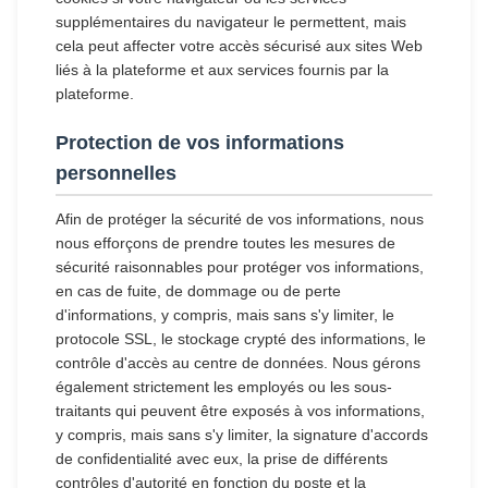
supplémentaires du navigateur le permettent, mais
cela peut affecter votre accès sécurisé aux sites Web
liés à la plateforme et aux services fournis par la
plateforme.
Protection de vos informations
personnelles
Afin de protéger la sécurité de vos informations, nous
nous efforçons de prendre toutes les mesures de
sécurité raisonnables pour protéger vos informations,
en cas de fuite, de dommage ou de perte
d'informations, y compris, mais sans s'y limiter, le
protocole SSL, le stockage crypté des informations, le
contrôle d'accès au centre de données. Nous gérons
également strictement les employés ou les sous-
traitants qui peuvent être exposés à vos informations,
y compris, mais sans s'y limiter, la signature d'accords
de confidentialité avec eux, la prise de différents
contrôles d'autorité en fonction du poste et la