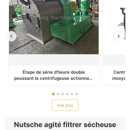
Étape de série d'heure double
Centrif
poussant la centrifugeuse actionnant
inoxydab
sans interruption le filtrage
phase s
Voir plus
Nutsche agité filtrer sécheuse