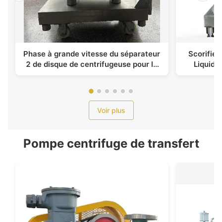
Phase à grande vitesse du séparateur
Scorifiez
2 de disque de centrifugeuse pour le
Liquide
jus de fruit
Automa
Voir plus
Pompe centrifuge de transfert