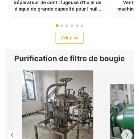
Séparateur de centrifugeuse d'huile de
Vente d
disque de grande capacité pour l'huile
machine d
végétale, huile animale
noix de
Voir plus
Purification de filtre de bougie