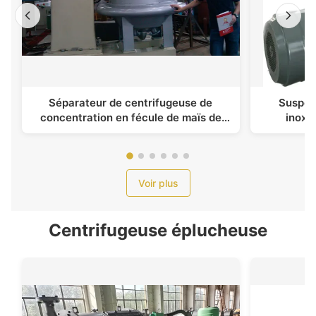
Séparateur de centrifugeuse de
Suspen
concentration en fécule de maïs de
inoxy
grande capacité
Séparateu
la
Voir plus
Centrifugeuse éplucheuse