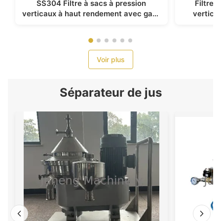
SS304 Filtre à sacs à pression
Filtres
verticaux à haut rendement avec gaze
vertica
filtrante renforcée
qualité al
Voir plus
Séparateur de jus