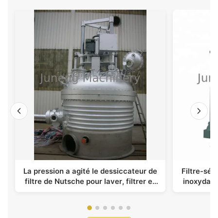
La pression a agité le dessiccateur de
Filtre-séc
filtre de Nutsche pour laver, filtrer et
inoxydabl
sécher
gpm et pr