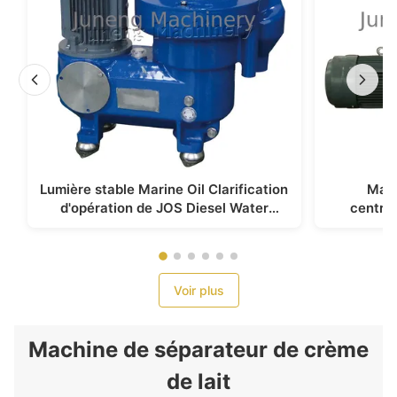
Lumière stable Marine Oil Clarification
Mach
d'opération de JOS Diesel Water
centrif
Centrifuge Separator
inoxydab
Voir plus
Machine de séparateur de crème
de lait