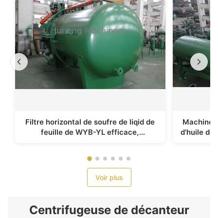
Filtre horizontal de soufre de liqid de
Machines 
feuille de WYB-YL efficace,
d'huile de 
équipement économiseur d'énergie de
d'a
séparation de solide-liquide
Voir plus
Centrifugeuse de décanteur