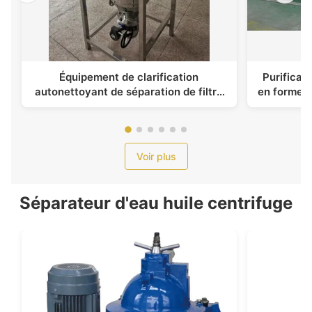
Équipement de clarification
Purificat
autonettoyant de séparation de filtre
en forme d
en forme de bougie d'acier inoxydable
pou
de ZX
Voir plus
Séparateur d'eau huile centrifuge