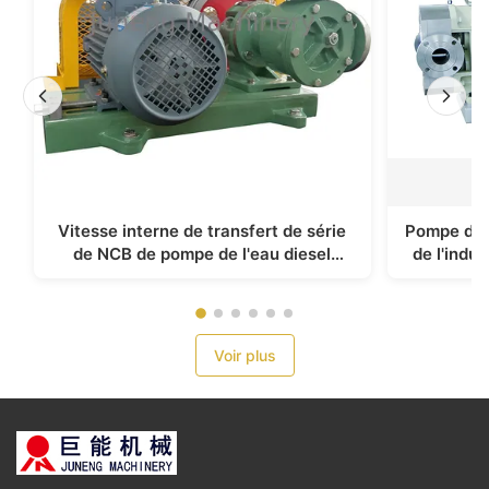
Vitesse interne de transfert de série
Pompe de t
de NCB de pompe de l'eau diesel
de l'indus
centrifuge d'acier au carbone
TLB 
Voir plus