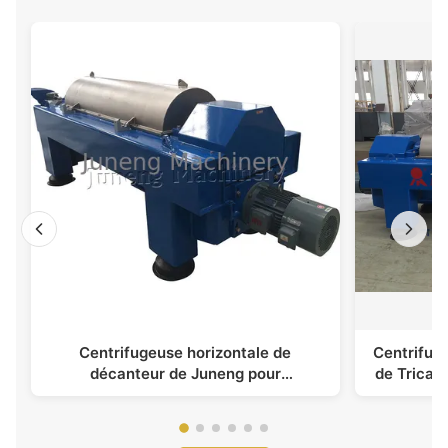
Centrifugeuse horizontale de
Centrifug
décanteur de Juneng pour
de Tricant
l'enlèvement de scories d'huile de
traitemen
vieillissement ou d'huile de plancher