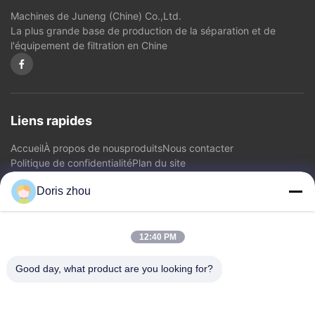
Machines de Juneng (Chine) Co.,Ltd.
La plus grande base de production de la séparation et de
l'équipement de filtration en Chine
Liens rapides
Accueil
À propos de nous
produits
Nous contacter
Politique de confidentialité
Plan du site
Doris zhou
Nous contacter
12:40 PM
Adresse: Route de Chaoyang, ville de Zhotie, ville Jiangsu
Province.China de Yixing
Good day, what product are you looking for?
E-mail:
zff@ju-neng.cn
Télégramme: 86--13961509768