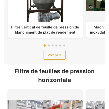
Filtre vertical de feuille de pression de
Machine d
blanchiment de plat de rendement
inoxydable
élevé
de NYB
Voir plus
Filtre de feuilles de pression
horizontale