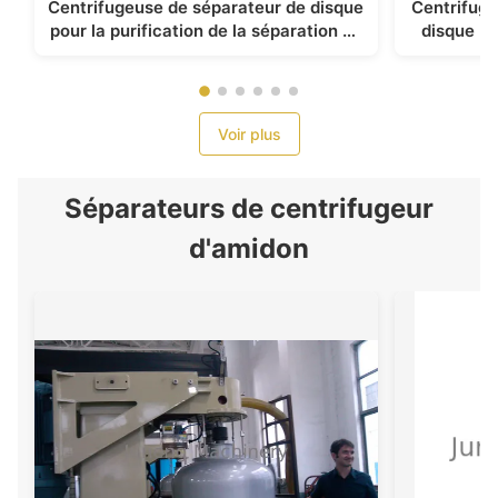
Centrifugeuse de séparateur de disque
Centrifug
pour la purification de la séparation de
disque 20
plasma sanguin de protéines
cuisine o
cellulaires
Voir plus
Séparateurs de centrifugeur
d'amidon