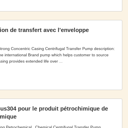
on de transfert avec l'enveloppe
trong Concentric Casing Centrifugal Transfer Pump description:
 the international Brand pump which helps customer to source
sing provides extended life over ...
Sus304 pour le produit pétrochimique de
himique
ing Petrochemical , Chemical Centrifugal Transfer Pump