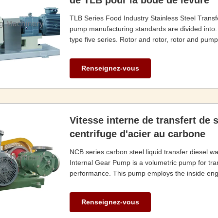
de TLB pour la boue de levure
TLB Series Food Industry Stainless Steel Trans
pump manufacturing standards are divided into: f
type five series. Rotor and rotor, rotor and pump
Renseignez-vous
Vitesse interne de transfert de
centrifuge d'acier au carbone
NCB series carbon steel liquid transfer diesel w
Internal Gear Pump is a volumetric pump for tra
performance. This pump employs the inside engag
Renseignez-vous