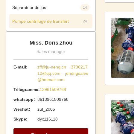
Séparateur de jus
14
Pompe centrifuge de transfert
24
Miss. Doris.zhou
Sales manager
E-mail:
zff@ju-neng.cn 3736217
12@qq.com junengsales
@hotmail.com
Télégramme:
13961509768
whatsapp:
8613961509768
Wechat:
zuf_2005
Skype:
dyx116118