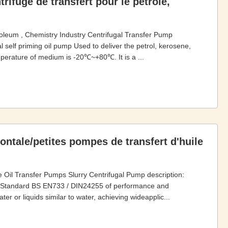
rifuge de transfert pour le pétrole,
roleum , Chemistry Industry Centrifugal Transfer Pump
l self priming oil pump Used to deliver the petrol, kerosene,
perature of medium is -20℃~+80℃. It is a ...
ntale/petites pompes de transfert d'huile
e Oil Transfer Pumps Slurry Centrifugal Pump description:
an Standard BS EN733 / DIN24255 of performance and
r or liquids similar to water, achieving wideapplic...