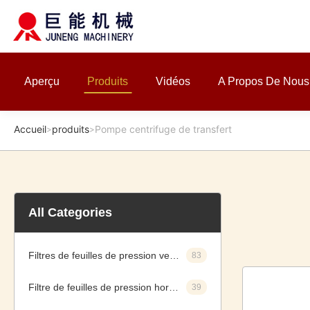
Aperçu
Produits
Vidéos
A Propos De Nous
Accueil
produits
Pompe centrifuge de transfert
>
>
All Categories
Filtres de feuilles de pression verticale
83
Filtre de feuilles de pression horizontale
39