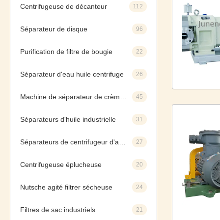
Centrifugeuse de décanteur
112
Séparateur de disque
96
Purification de filtre de bougie
22
Séparateur d'eau huile centrifuge
26
Machine de séparateur de crème de lait
45
Séparateurs d'huile industrielle
31
Séparateurs de centrifugeur d'amidon
27
Centrifugeuse éplucheuse
20
Nutsche agité filtrer sécheuse
24
Filtres de sac industriels
21