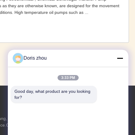
ps as they are otherwise known, are designed for the movement
ditions. High temperature oil pumps such as ...
1
2
3
›
»
Doris zhou
3:33 PM
Good day, what product are you looking 
for?
Renseignez-vous
g, ville de
N'hésitez pas à nous envoyer une
ince.China de
demande de renseignements pour plus
d'informations.