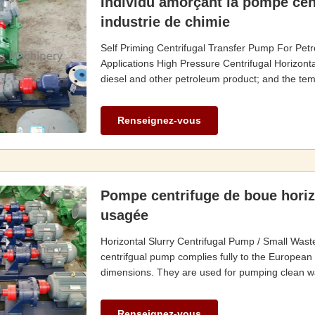
Individu amorçant la pompe cent
industrie de chimie
Self Priming Centrifugal Transfer Pump For Pet
Applications High Pressure Centrifugal Horizonta
diesel and other petroleum product; and the tem
Renseignez-vous
Pompe centrifuge de boue horizo
usagée
Horizontal Slurry Centrifugal Pump / Small Wast
centrifgual pump complies fully to the Europe
dimensions. They are used for pumping clean wate
Renseignez-vous