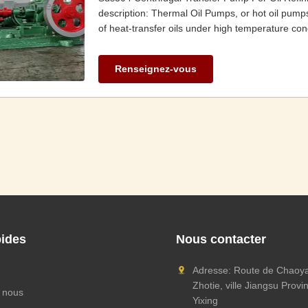
description: Thermal Oil Pumps, or hot oil pum
of heat-transfer oils under high temperature con
Renseignez-vous
pides
Nous contacter
Adresse: Route de Chaoyan
Zhotie, ville Jiangsu Prov
 nous
Yixing