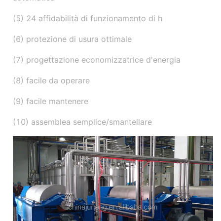
(5) 24 affidabilità di funzionamento di h
(6) protezione di usura ottimale
(7) progettazione economizzatrice d'energia
(8) facile da operare
(9) facile mantenere
(10) assemblea semplice/smantellare