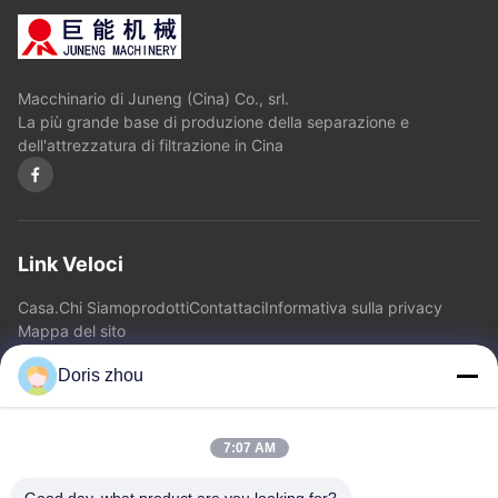
Macchinario di Juneng (Cina) Co., srl.
La più grande base di produzione della separazione e
dell'attrezzatura di filtrazione in Cina
Link Veloci
Casa.
Chi Siamo
prodotti
Contattaci
Informativa sulla privacy
Mappa del sito
Doris zhou
Contattaci
7:07 AM
Indirizzo: Strada di Chaoyang, città di Zhotie, città Jiangsu
Province.China di Yixing