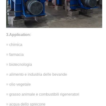
3.Application:
= chimica
= farmacia
= biotecnologia
= alimento e industria delle bevande
= olio vegetale
= grasso animale e combustibili rigeneratori
= acqua dello sprecone