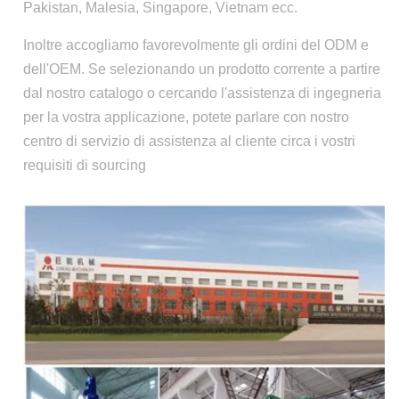
Pakistan, Malesia, Singapore, Vietnam ecc.
Inoltre accogliamo favorevolmente gli ordini del ODM e
dell'OEM. Se selezionando un prodotto corrente a partire
dal nostro catalogo o cercando l'assistenza di ingegneria
per la vostra applicazione, potete parlare con nostro
centro di servizio di assistenza al cliente circa i vostri
requisiti di sourcing