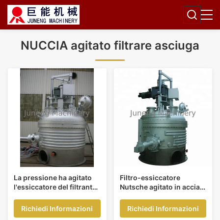
NUCCIA agitato filtrare asciuga
La pressione ha agitato
Filtro-essiccatore
l'essiccatore del filtrante
Nutsche agitato in acciaio
di Nutsche per lavare, la
inossidabile 304/316 con
filtrazione ed asciugarsi
portata di 5 gpm e
Richiedi Informazioni
Richiedi Informazioni
pressione massima di