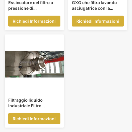
Essiccatore del filtro a
GXG che filtra lavando
pressione di
asciugatrice con la
Multifunctions che filtra
bobina esterna
lavando essiccazione
Richiedi Informazioni
Richiedi Informazioni
Filtraggio liquido
industriale Filtro
essiccatore Nutsche
agitato in acciaio al
Richiedi Informazioni
carbonio