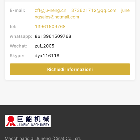
E-mail:
zff@ju-neng.cn 373621712@qq.com june
ngsales@hotmail.com
tel:
13961509768
whatsapp:
8613961509768
Wechat:
zuf_2005
Skype:
dyx116118
Richiedi Informazioni
Macchinario di Juneng (Cina) Co., srl.