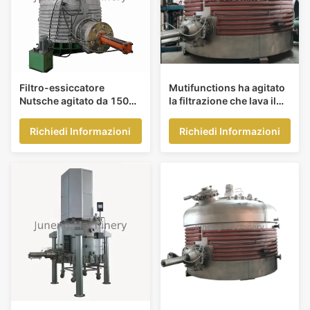
Filtro-essiccatore
Mutifunctions ha agitato
Nutsche agitato da 1500
la filtrazione che lava il
kg con portata di 5 gpm e
compatto verticale del
pressione massima di
filtro dall'essiccatore
Richiedi Informazioni
Richiedi Informazioni
150 psi per la filtrazione
di liquidi