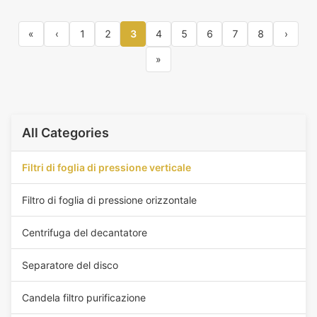
«
‹
1
2
3
4
5
6
7
8
›
»
All Categories
Filtri di foglia di pressione verticale
Filtro di foglia di pressione orizzontale
Centrifuga del decantatore
Separatore del disco
Candela filtro purificazione