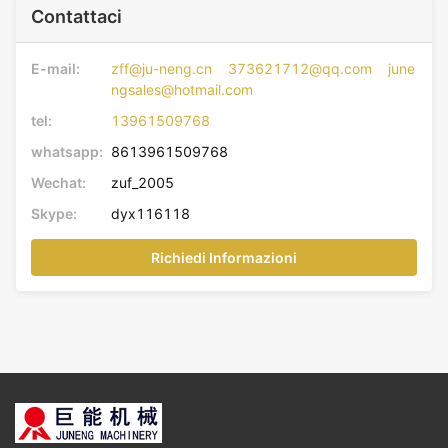
Contattaci
E-mail:
zff@ju-neng.cn 373621712@qq.com june
ngsales@hotmail.com
tel:
13961509768
whatsapp:
8613961509768
Wechat:
zuf_2005
Skype:
dyx116118
Richiedi Informazioni