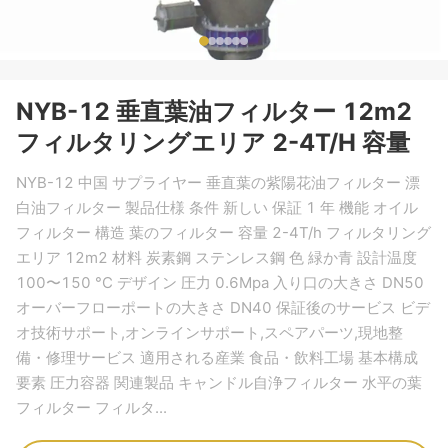
NYB-12 垂直葉油フィルター 12m2
フィルタリングエリア 2-4T/H 容量
NYB-12 中国 サプライヤー 垂直葉の紫陽花油フィルター 漂
白油フィルター 製品仕様 条件 新しい 保証 1 年 機能 オイル
フィルター 構造 葉のフィルター 容量 2-4T/h フィルタリング
エリア 12m2 材料 炭素鋼 ステンレス鋼 色 緑か青 設計温度
100〜150 °C デザイン 圧力 0.6Mpa 入り口の大きさ DN50
オーバーフローポートの大きさ DN40 保証後のサービス ビデ
オ技術サポート,オンラインサポート,スペアパーツ,現地整
備・修理サービス 適用される産業 食品・飲料工場 基本構成
要素 圧力容器 関連製品 キャンドル自浄フィルター 水平の葉
フィルター フィルタ...