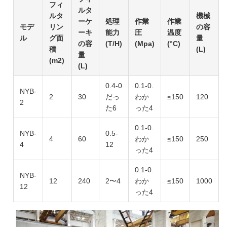
フィ
ルタ
ルタ
機械
ーケ
処理
作業
作業
モデ
リン
の容
ーキ
能力
圧
温度
ル
グ面
量
の容
(T/H)
(Mpa)
(°C)
積
(L)
量
(m2)
(L)
0.4-0
0.1-0.
NYB-
2
30
だっ
わか
≤150
120
2
た6
った4
0.1-0.
NYB-
0.5-
4
60
わか
≤150
250
4
12
った4
0.1-0.
NYB-
12
240
2〜4
わか
≤150
1000
12
った4