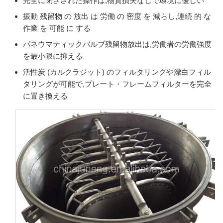
完全に閉ざされた操作は,物質損失なしで環境に優しい
振動 残留物 の 放出 は 労働 の 密度 を 減らし,連続 的 な
作業 を 可能 に する
パネウマティックバルブ残留物放出は,労働者の労働強度
を最小限に抑える
活性炭 (カルクラジット) のフィルタリングや漂白フィル
タリングが可能で,プレート・フレームフィルターを完全
に置き換える