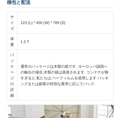
梱包と配送
サ
イ
123 (L) * 456 (W) * 789 (D)
ズ
体
1.2 T
重
パ
ッ
ケ
通常のパッケージは木製の箱です. ヨーロッパ諸国へ
ー
の輸出の場合,木製の箱は蒸発されます. コンテナが狭
ジ
すぎると,私たちは,ペーフィルムを使用します パッキ
の
ングまたは顧客の特別な要求に応じてパック.
詳
細