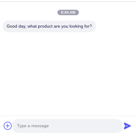
8:44 AM
Good day, what product are you looking for?
品質保証
工場訪問/監査は購入前に可能
製造中及び出荷前における材料検査
厳格な技術要求の遵守