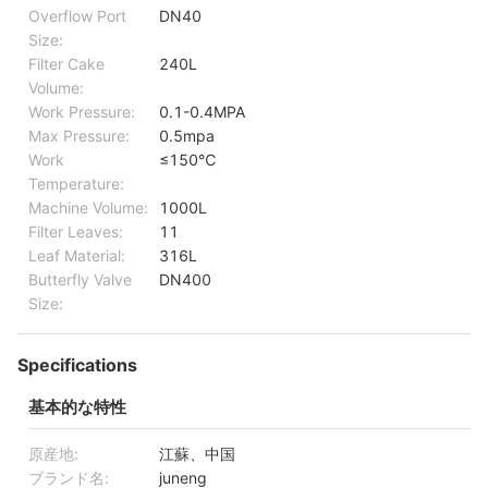
Overflow Port
DN40
Size:
Filter Cake
240L
Volume:
Work Pressure:
0.1-0.4MPA
Max Pressure:
0.5mpa
Work
≤150℃
Temperature:
Machine Volume:
1000L
Filter Leaves:
11
Leaf Material:
316L
Butterfly Valve
DN400
Size:
Specifications
基本的な特性
原産地:
江蘇、中国
ブランド名:
juneng