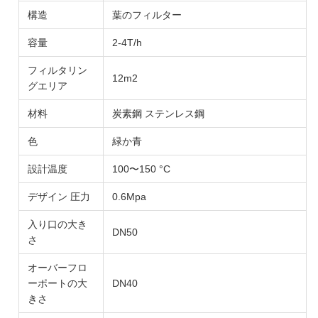
構造
葉のフィルター
容量
2-4T/h
フィルタリン
12m2
グエリア
材料
炭素鋼 ステンレス鋼
色
緑か青
設計温度
100〜150 °C
デザイン 圧力
0.6Mpa
入り口の大き
DN50
さ
オーバーフロ
ーポートの大
DN40
きさ