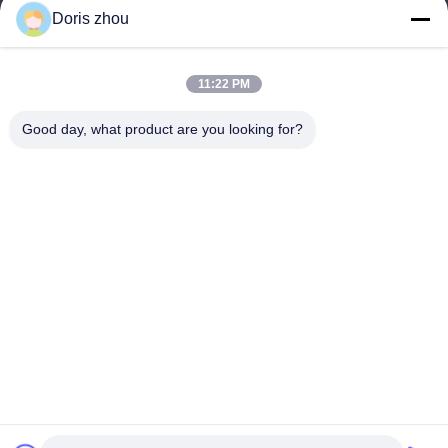
Doris zhou
Contacte-nos
11:22 PM
Endereço: Estrada de Chaoyang, cidade de Zhotie, cidade
Jiangsu Province.China de Yixing
Good day, what product are you looking for?
E-mail:
zff@ju-neng.cn
telefone: 86--13961509768
Consultar Agora
Sinta-se à vontade para nos enviar uma consulta para mais
informações.
Consultar Agora