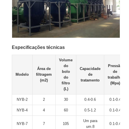
Especificações técnicas
Volume
do
Pressão
Área de
Capacidade
bolo
de
Modelo
filtragem
de
do
trabalho
(m2)
tratamento
filtro
(Mpa)
(L)
NYB-2
2
30
0.4-0.6
0.1-0.4
NYB-4
4
60
0.5-1.2
0.1-0.4
Um para
NYB-7
7
105
0.1-0.4
um.8