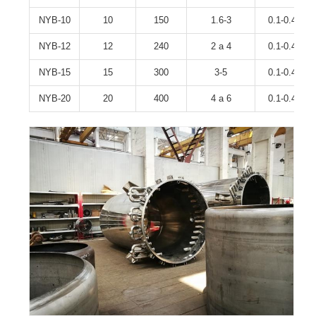
NYB-10
10
150
1.6-3
0.1-0.4
NYB-12
12
240
2 a 4
0.1-0.4
NYB-15
15
300
3-5
0.1-0.4
NYB-20
20
400
4 a 6
0.1-0.4