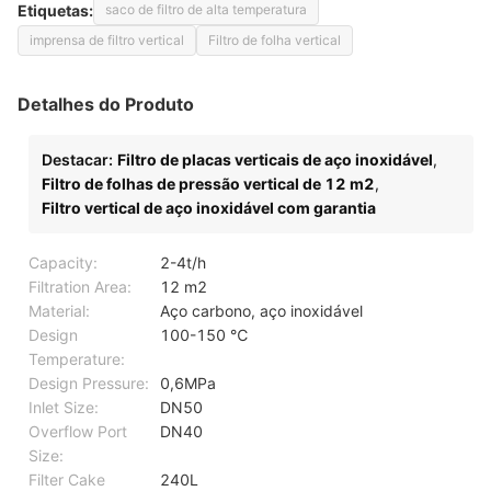
Etiquetas:
saco de filtro de alta temperatura
imprensa de filtro vertical
Filtro de folha vertical
Detalhes do Produto
Destacar:
Filtro de placas verticais de aço inoxidável
,
Filtro de folhas de pressão vertical de 12 m2
,
Filtro vertical de aço inoxidável com garantia
Capacity:
2-4t/h
Filtration Area:
12 m2
Material:
Aço carbono, aço inoxidável
Design
100-150 ℃
Temperature:
Design Pressure:
0,6MPa
Inlet Size:
DN50
Overflow Port
DN40
Size:
Filter Cake
240L