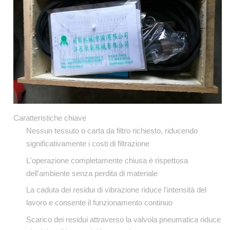
Caratteristiche chiave
Nessun tessuto o carta da filtro richiesto, riducendo
significativamente i costi di filtrazione
L'operazione completamente chiusa è rispettosa
dell'ambiente senza perdita di materiale
La caduta dei residui di vibrazione riduce l'intensità del
lavoro e consente il funzionamento continuo
Scarico dei residui attraverso la valvola pneumatica riduce