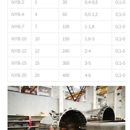
NYB-2
2
30
0,4-0,6
0,1-0,4
NYB-4
4
60
0,5-1,2
0,1-0,4
NYB-7
7
105
1-1,8
0,1-0,4
NYB-10
10
150
1.6-3
0,1-0,4
NYB-12
12
240
2-4
0,1-0,4
NYB-15
15
300
3-5
0,1-0,4
NYB-20
20
400
4-6
0,1-0,4