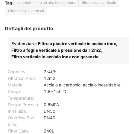
Tag:
sacchetto filtro ad alta temperatura
filtropressa verticale
Filtro a foglie verticali
Dettagli del prodotto
Evidenziare:
Filtro a piastre verticale in acciaio inox
,
Filtro a foglie verticale a pressione da 12m2
,
Filtro verticale in acciaio inox con garanzia
Capacity:
2-4t/h
Filtration Area:
12m2
Material:
Acciaio al carbonio, acciaio inossidabile
Design
100-150 ℃
Temperature:
Design Pressure:
0.6MPA
Inlet Size:
DN50
Overflow Port
DN40
Size:
Filter Cake
240L