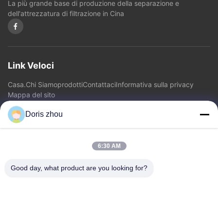
La più grande base di produzione della separazione e
dell'attrezzatura di filtrazione in Cina
Link Veloci
Casa.
Chi Siamo
prodotti
Contattaci
Informativa sulla privacy
Mappa del sito
Doris zhou
Contattaci
6:30 AM
Indirizzo: Strada di Chaoyang, città di Zhotie, città Jiangsu
Province.China di Yixing
Good day, what product are you looking for?
E-mail:
zff@ju-neng.cn
tel: 86--13961509768