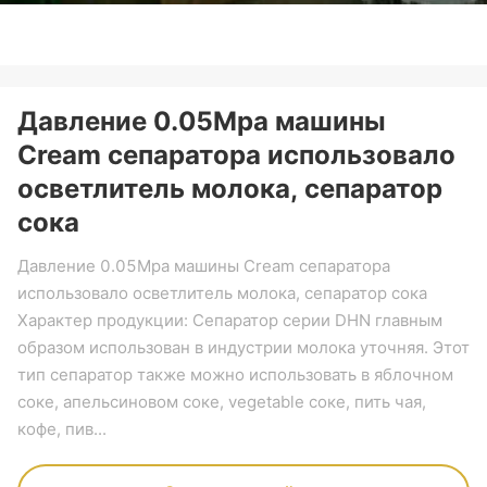
Давление 0.05Mpa машины
Cream сепаратора использовало
осветлитель молока, сепаратор
сока
Давление 0.05Mpa машины Cream сепаратора
использовало осветлитель молока, сепаратор сока
Характер продукции: Сепаратор серии DHN главным
образом использован в индустрии молока уточняя. Этот
тип сепаратор также можно использовать в яблочном
соке, апельсиновом соке, vegetable соке, пить чая,
кофе, пив...