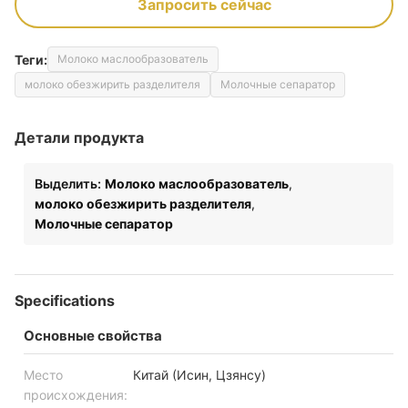
Запросить сейчас
Теги:
Молоко маслообразователь
молоко обезжирить разделителя
Молочные сепаратор
Детали продукта
Выделить:
Молоко маслообразователь
,
молоко обезжирить разделителя
,
Молочные сепаратор
Specifications
Основные свойства
Место
Китай (Исин, Цзянсу)
происхождения: