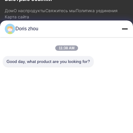
Дом
О нас
продукты
Свяжитесь мы
Политика уединения
Карта сайта
Doris zhou
Свяжитесь мы
11:38 AM
Адрес: Дорога Chaoyang, городок Zhotie, город Цзянсу
Province.China Исина
Good day, what product are you looking for?
Электронная почта:
zff@ju-neng.cn
Телефон: 86--13961509768
Запросить сейчас
Не стесняйтесь присылать нам запрос для получения
дополнительной информации.
Запросить сейчас