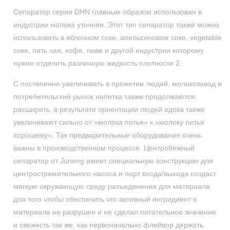
Сепаратор серии DHN главным образом использован в
индустрии молока уточняя. Этот тип сепаратор также можно
использовать в яблочном соке, апельсиновом соке, vegetable
соке, пить чая, кофе, пиве и другой индустрии которому
нужно отделить различную жидкость плотности 2.
С постепенно увеличивать в прожитии людей, молокозавод и
потребительский рынок напитка также продолжаются
расширить, в результате ориентации людей едока также
увеличивают сильно от «молока питья» к «молоку питья
хорошему». Так предварительные оборудования очень
важны в производственном процессе. Центробежный
сепаратор от Juneng имеет специальную конструкцию для
центростремительного насоса и порт входа/выхода создаст
мягкую окружающую среду разъединения для материала
для того чтобы обеспечить что активный ингридиент в
материале не разрушен и не сделал питательное значение
и свежесть так же, как первоначально флейвор держать