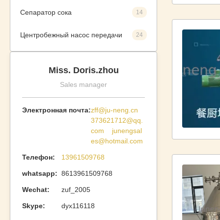
Сепаратор сока
14
Центробежный насос передачи
24
Miss. Doris.zhou
Sales manager
Электронная почта:
zff@ju-neng.cn
373621712@qq.
com junengsal
es@hotmail.com
Телефон:
13961509768
whatsapp:
8613961509768
Wechat:
zuf_2005
Skype:
dyx116118