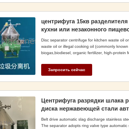
центрифуга 15кв разделителя
кухни или незаконного пищев
Disc separator centrifuge for kitchen waste oil o
waste oil or illegal cooking oil (commonly known
biogas,biodiesel, organic fertilizer, high-protei
Запросить сейчас
Центрифуга разрядки шлака 
диска нержавеющей стали ав
Belt drive automatic slag discharge stainless st
The separator adopts ring valve type automatic 