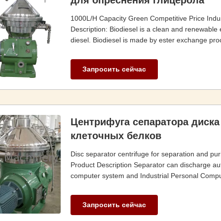
для опреснения глицерола
1000L/H Capacity Green Competitive Price Indust
Description: Biodiesel is a clean and renewable e
diesel. Biodiesel is made by ester exchange pro
Запросить сейчас
Центрифуга сепаратора диска
клеточных белков
Disc separator centrifuge for separation and puri
Product Description Separator can discharge autom
computer system and Industrial Personal Compute
Запросить сейчас