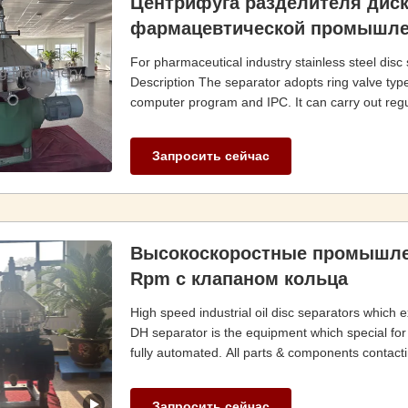
Центрифуга разделителя дис
фармацевтической промышлен
For pharmaceutical industry stainless steel disc
Description The separator adopts ring valve type
computer program and IPC. It can carry out regul
Запросить сейчас
Высокоскоростные промышлен
Rpm с клапаном кольца
High speed industrial oil disc separators which e
DH separator is the equipment which special for oi
fully automated. All parts & components contactin
Запросить сейчас