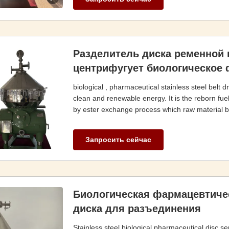
Разделитель диска ременной
центрифугует биологическое
biological , pharmaceutical stainless steel belt d
clean and renewable energy. It is the reborn fuel
by ester exchange process which raw material bas
Запросить сейчас
Биологическая фармацевтиче
диска для разъединения
Stainless steel biological,pharmaceutical disc se