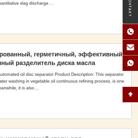
Контакт
ntitative slag discharge ...
ированный, герметичный, эффективный
нный разделитель диска масла
 automated oil disc separator Product Description: This separator
er washing in vegetable oil continuous refining process, is one
nwhile, it is also ...