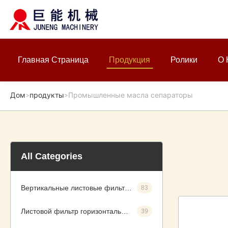
Главная Страница
Продукция
Ролики
О 
Дом
продукты
Промышленные масла сепараторы
>
>
All Categories
Вертикальные листовые фильтры давления
83
Листовой фильтр горизонтального давления
39