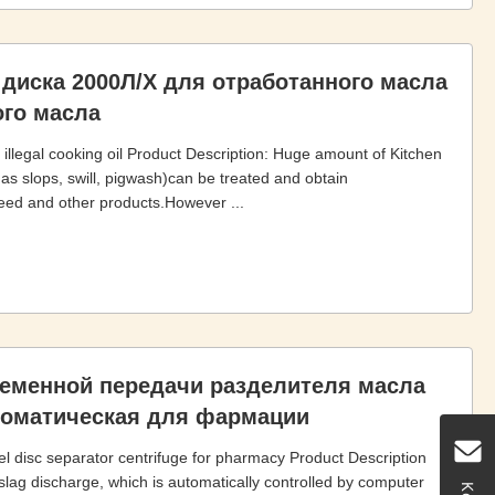
 диска 2000Л/Х для отработанного масла
ого масла
r illegal cooking oil Product Description: Huge amount of Kitchen
 as slops, swill, pigwash)can be treated and obtain
n feed and other products.However ...
ременной передачи разделителя масла
томатическая для фармации
eel disc separator centrifuge for pharmacy Product Description
slag discharge, which is automatically controlled by computer