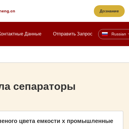
-neng.cn
Дознание
Контактные Данные
Отправить Запрос
Russian
а сепараторы
еленого цвета емкости х промышленные