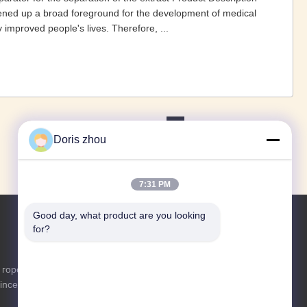
ened up a broad foreground for the development of medical
 improved people's lives. Therefore, ...
1
2
3
4
›
»
Doris zhou
7:31 PM
Good day, what product are you looking 
for?
Запросить сейчас
 городок
Не стесняйтесь присылать нам запрос
vince.China
для получения дополнительной
информации.