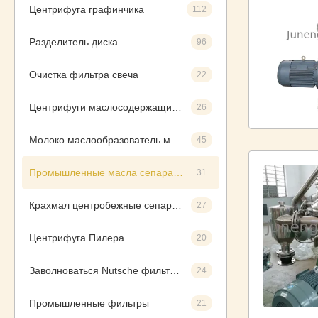
Центрифуга графинчика
112
Разделитель диска
96
Очистка фильтра свеча
22
Центрифуги маслосодержащих воды
26
Молоко маслообразователь машина
45
Промышленные масла сепараторы
31
Крахмал центробежные сепараторы
27
Центрифуга Пилера
20
Заволноваться Nutsche фильтр осушитель
24
Промышленные фильтры
21