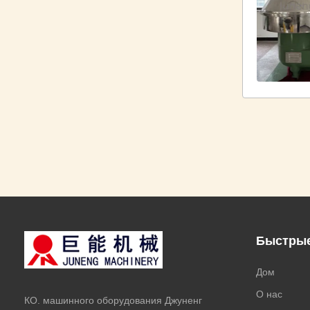
Быстрые
Дом
О нас
КО. машинного оборудования Джуненг