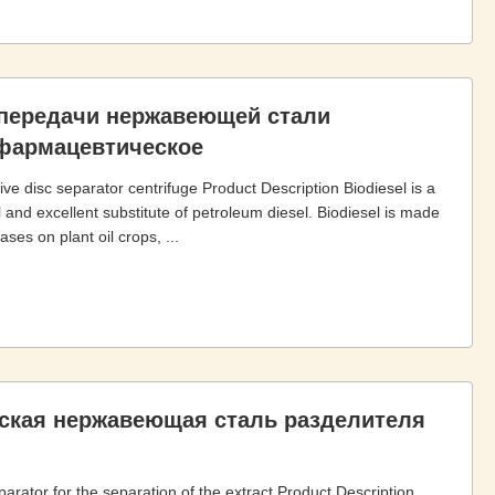
 передачи нержавеющей стали
 фармацевтическое
rive disc separator centrifuge Product Description Biodiesel is a
 and excellent substitute of petroleum diesel. Biodiesel is made
es on plant oil crops, ...
ская нержавеющая сталь разделителя
parator for the separation of the extract Product Description