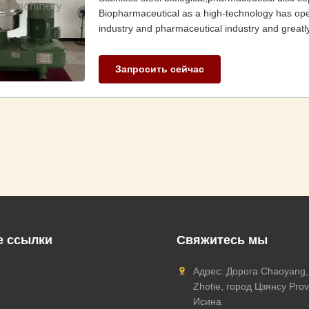
Biopharmaceutical as a high-technology has op
industry and pharmaceutical industry and greatly
Запросить сейчас
 ссылки
Свяжитесь мы
Адрес: Дорога Chaoyang,
Zhotie, город Цзянсу Pro
Исина