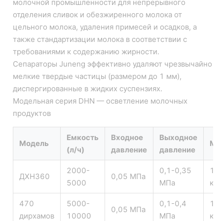
молочной промышленности для непрерывного
отделения сливок и обезжиренного молока от
цельного молока, удаления примесей и осадков, а
также стандартизации молока в соответствии с
требованиями к содержанию жирности.
Сепараторы Juneng эффективно удаляют чрезвычайно
мелкие твердые частицы (размером до 1 мм),
диспергированные в жидких суспензиях.
Модельная серия DHN — осветление молочных
продуктов
Емкость
Входное
Выходное
Модель
Ма
(л/ч)
давление
давление
2000-
0,1-0,35
12
ДХН360
0,05 МПа
5000
МПа
кг
470
5000-
0,1-0,4
16
0,05 МПа
дирхамов
10000
МПа
кг