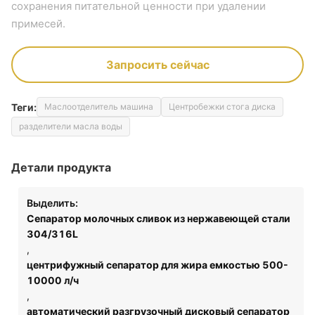
сохранения питательной ценности при удалении
примесей.
Запросить сейчас
Теги:
Маслоотделитель машина
Центробежки стога диска
разделители масла воды
Детали продукта
Выделить:
Сепаратор молочных сливок из нержавеющей стали
304/316L
,
центрифужный сепаратор для жира емкостью 500-
10000 л/ч
,
автоматический разгрузочный дисковый сепаратор