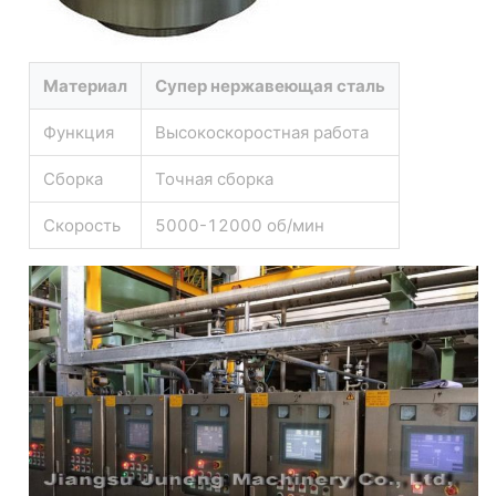
Материал
Супер нержавеющая сталь
Функция
Высокоскоростная работа
Сборка
Точная сборка
Скорость
5000-12000 об/мин