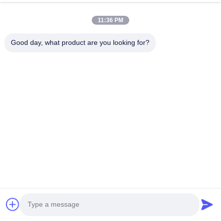
наших клиентов.
11:36 PM
Отправить запрос
Good day, what product are you looking for?
Имя
*
Электронная почта
*
Телефонный номер