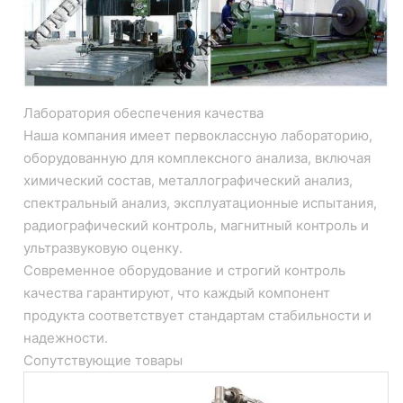
Лаборатория обеспечения качества
Наша компания имеет первоклассную лабораторию,
оборудованную для комплексного анализа, включая
химический состав, металлографический анализ,
спектральный анализ, эксплуатационные испытания,
радиографический контроль, магнитный контроль и
ультразвуковую оценку.
Современное оборудование и строгий контроль
качества гарантируют, что каждый компонент
продукта соответствует стандартам стабильности и
надежности.
Сопутствующие товары