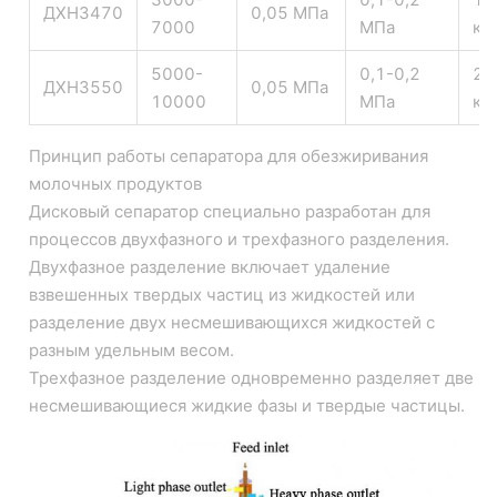
ДХНЗ470
0,05 МПа
7000
МПа
кг
5000-
0,1-0,2
23
ДХНЗ550
0,05 МПа
10000
МПа
кг
Принцип работы сепаратора для обезжиривания
молочных продуктов
Дисковый сепаратор специально разработан для
процессов двухфазного и трехфазного разделения.
Двухфазное разделение включает удаление
взвешенных твердых частиц из жидкостей или
разделение двух несмешивающихся жидкостей с
разным удельным весом.
Трехфазное разделение одновременно разделяет две
несмешивающиеся жидкие фазы и твердые частицы.