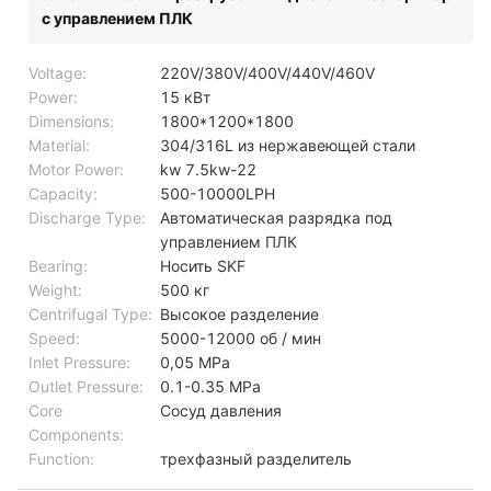
с управлением ПЛК
Voltage:
220V/380V/400V/440V/460V
Power:
15 кВт
Dimensions:
1800*1200*1800
Material:
304/316L из нержавеющей стали
Motor Power:
kw 7.5kw-22
Capacity:
500-10000LPH
Discharge Type:
Автоматическая разрядка под
управлением ПЛК
Bearing:
Носить SKF
Weight:
500 кг
Centrifugal Type:
Высокое разделение
Speed:
5000-12000 об / мин
Inlet Pressure:
0,05 MPa
Outlet Pressure:
0.1-0.35 MPa
Core
Сосуд давления
Components:
Function:
трехфазный разделитель