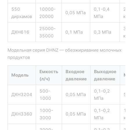
550
10000-
0,1-0,4
23
0,05 МПа
дирхамов
20000
МПа
кг
25000-
30
ДХН616
0,1 МПа
0,3 МПа
35000
кг
Модельная серия DHNZ — обезжиривание молочных
продуктов
Емкость
Входное
Выходное
Модель
Ма
(л/ч)
давление
давление
500-
0,1-0,2
ДХНЗ204
0,05 МПа
52
1000
МПа
1000-
0,1-0,2
12
ДХНЗ360
0,05 МПа
3000
МПа
кг
3000-
0,1-0,2
16