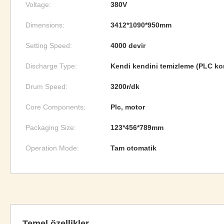
Voltage:
380V
Dimensions:
3412*1090*950mm
Setting Speed:
4000 devir
Discharge Type:
Kendi kendini temizleme (PLC ko
Drum Speed:
3200r/dk
Core Components:
Plc, motor
Packaging Size:
123*456*789mm
Operation Mode:
Tam otomatik
Temel özellikler