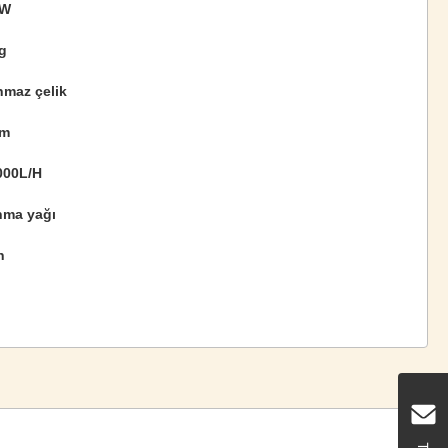
0W
g
nmaz çelik
mm
000L/H
nma yağı
n