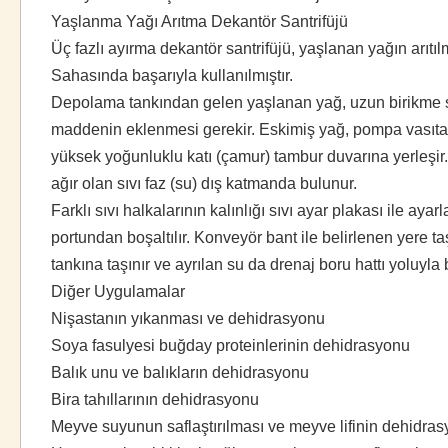
Yaşlanma Yağı Arıtma Dekantör Santrifüjü
Üç fazlı ayırma dekantör santrifüjü, yaşlanan yağın arıtı
Sahasında başarıyla kullanılmıştır.
Depolama tankından gelen yaşlanan yağ, uzun birikme süre
maddenin eklenmesi gerekir. Eskimiş yağ, pompa vasıtasıy
yüksek yoğunluklu katı (çamur) tambur duvarına yerleşir. F
ağır olan sıvı faz (su) dış katmanda bulunur.
Farklı sıvı halkalarının kalınlığı sıvı ayar plakası ile a
portundan boşaltılır. Konveyör bant ile belirlenen yere ta
tankına taşınır ve ayrılan su da drenaj boru hattı yoluyla b
Diğer Uygulamalar
Nişastanın yıkanması ve dehidrasyonu
Soya fasulyesi buğday proteinlerinin dehidrasyonu
Balık unu ve balıkların dehidrasyonu
Bira tahıllarının dehidrasyonu
Meyve suyunun saflaştırılması ve meyve lifinin dehidra