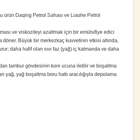
. Bu ürün Daqing Petrol Sahası ve Liaohe Petrol
ası ve viskoziteyi azaltmak için bir emülsifiye edici
a döner. Büyük bir merkezkaç kuvvetinin etkisi altında,
urur; daha hafif olan sıvı faz (yağ) iç katmanda ve daha
fından tambur gövdesinin koni ucuna iletilir ve boşaltma
ılan yağ, yağ boşaltma boru hattı aracılığıyla depolama