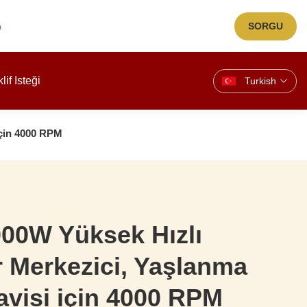
n
SORGU
lif Isteği
Turkish
için 4000 RPM
00W Yüksek Hızlı
 Merkezici, Yaşlanma
avisi için 4000 RPM