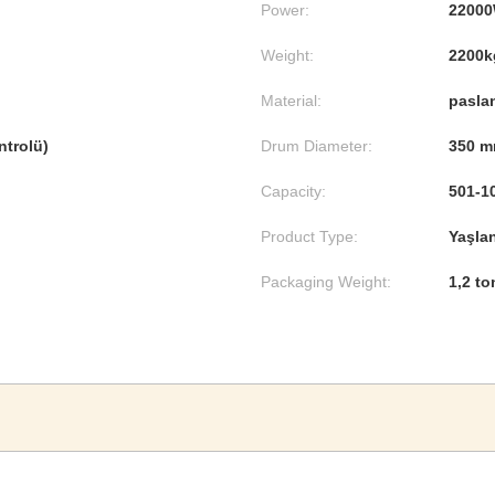
Power:
2200
Weight:
2200k
Material:
pasla
ntrolü)
Drum Diameter:
350 
Capacity:
501-1
Product Type:
Yaşla
Packaging Weight:
1,2 to