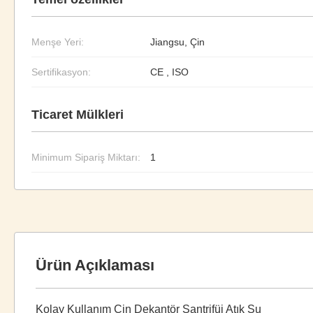
Menşe Yeri:
Jiangsu, Çin
Sertifikasyon:
CE , ISO
Ticaret Mülkleri
Minimum Sipariş Miktarı:
1
Ürün Açıklaması
Kolay Kullanım Çin Dekantör Santrifüj Atık Su