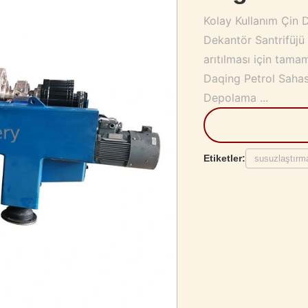
Kolay Kullanım Çin 
Dekantör Santrifüjü 
arıtılması için tama
Daqing Petrol Sahası
Depolama ...
Etiketler:
susuzlaştırma