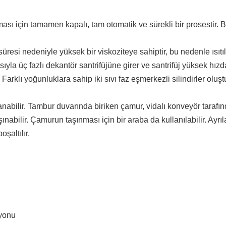
lması için tamamen kapalı, tam otomatik ve sürekli bir prosestir
si nedeniyle yüksek bir viskoziteye sahiptir, bu nedenle ısıtılm
la üç fazlı dekantör santrifüjüne girer ve santrifüj yüksek hızd
arklı yoğunluklara sahip iki sıvı faz eşmerkezli silindirler oluşt
yarlanabilir. Tambur duvarında biriken çamur, vidalı konveyör tara
şınabilir. Çamurun taşınması için bir araba da kullanılabilir. Ayr
oşaltılır.
syonu